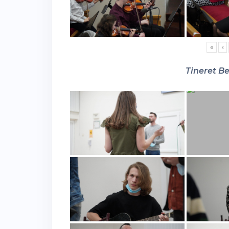
«
‹
Tineret Be