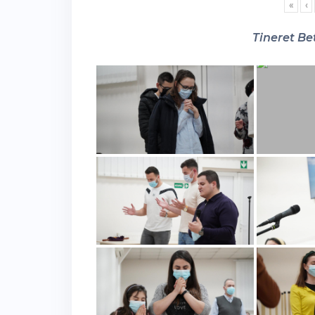
«
‹
Tineret Bet