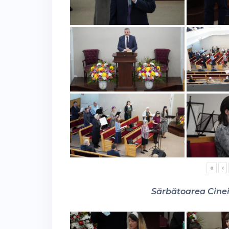
«
‹
Sărbătoarea Cinei 