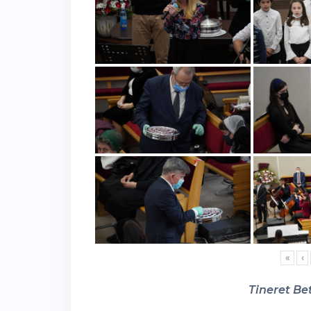
«
‹
Tineret Bet