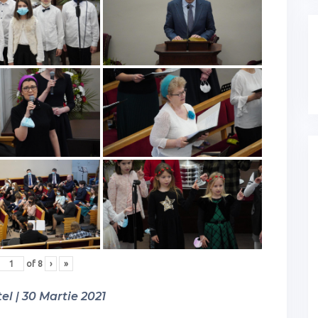
of
8
›
»
el | 30 Martie 2021