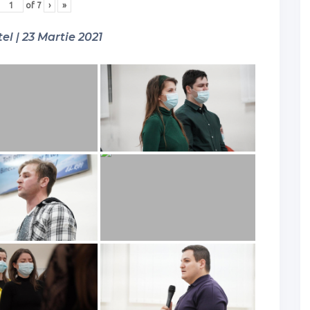
of
7
›
»
el | 23 Martie 2021