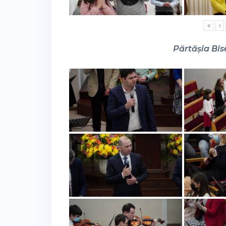
«
‹
Părtășia Bise