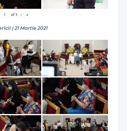
of
3
›
»
ricii | 21 Martie 2021