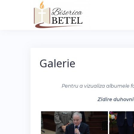
Skip
to
content
Galerie
Pentru a vizualiza albumele f
Zidire duhovnic