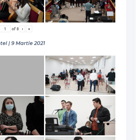
of
8
›
»
tel | 9 Martie 2021