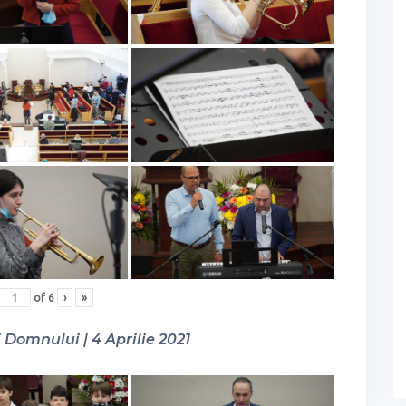
of
6
›
»
Domnului | 4 Aprilie 2021