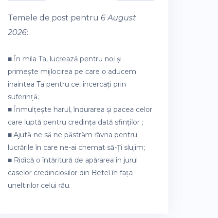
Temele de post pentru
6 August
2026
:
■ În mila Ta, lucrează pentru noi și
primește mijlocirea pe care o aducem
înaintea Ta pentru cei încercați prin
suferință;
■ Înmulțește harul, îndurarea și pacea celor
care luptă pentru credința dată sfinților ;
■ Ajută-ne să ne păstrăm râvna pentru
lucrările în care ne-ai chemat să-Ți slujim;
■ Ridică o întăritură de apărarea în jurul
caselor credincioșilor din Betel în fața
uneltirilor celui rău.