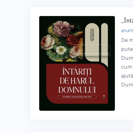
,,În
anun
De m
puter
Dumn
cum 
ajută
Dumin