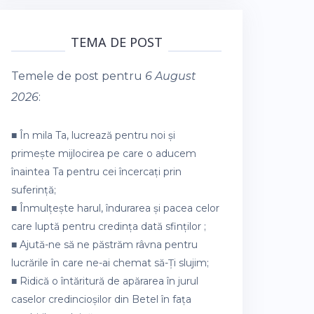
TEMA DE POST
Temele de post pentru
6 August
2026
:
■ În mila Ta, lucrează pentru noi și
primește mijlocirea pe care o aducem
înaintea Ta pentru cei încercați prin
suferință;
■ Înmulțește harul, îndurarea și pacea celor
care luptă pentru credința dată sfinților ;
■ Ajută-ne să ne păstrăm râvna pentru
lucrările în care ne-ai chemat să-Ți slujim;
■ Ridică o întăritură de apărarea în jurul
caselor credincioșilor din Betel în fața