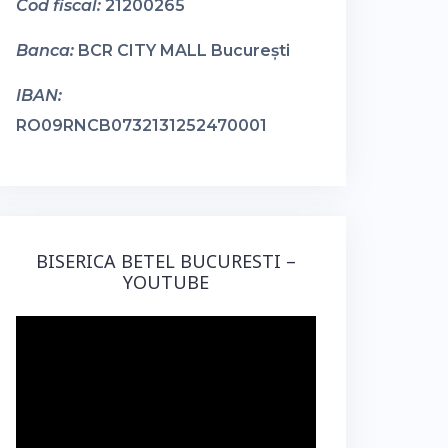
Cod fiscal:
21200265
Banca:
BCR CITY MALL București
IBAN:
RO09RNCB0732131252470001
BISERICA BETEL BUCURESTI –
YOUTUBE