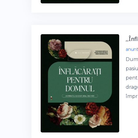
,,În
anun
Dumn
pasiu
pentr
drago
împr