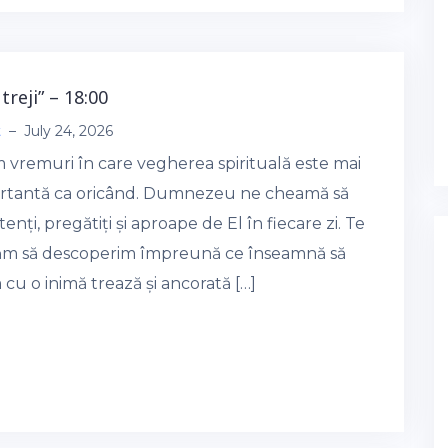
i treji” – 18:00
t
–
July 24, 2026
m vremuri în care vegherea spirituală este mai
rtantă ca oricând. Dumnezeu ne cheamă să
tenți, pregătiți și aproape de El în fiecare zi. Te
tăm să descoperim împreună ce înseamnă să
 cu o inimă trează și ancorată […]