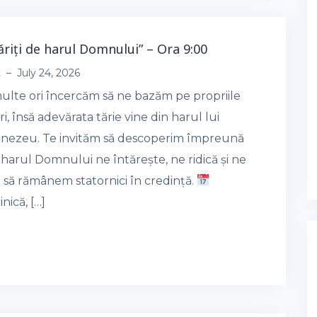
tăriți de harul Domnului” – Ora 9:00
t
–
July 24, 2026
ulte ori încercăm să ne bazăm pe propriile
i, însă adevărata tărie vine din harul lui
ezeu. Te invităm să descoperim împreună
harul Domnului ne întărește, ne ridică și ne
 să rămânem statornici în credință.
ică, […]