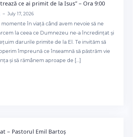
strează ce ai primit de la Isus” – Ora 9:00
t
–
July 17, 2026
 momente în viață când avem nevoie să ne
arcem la ceea ce Dumnezeu ne-a încredințat și
ețuim darurile primite de la El. Te invităm să
operim împreună ce înseamnă să păstrăm vie
ința și să rămânem aproape de […]
tat – Pastorul Emil Bartoș