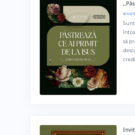
,,Pă
anun
Sunt
înto
să pr
desc
cred
Invi