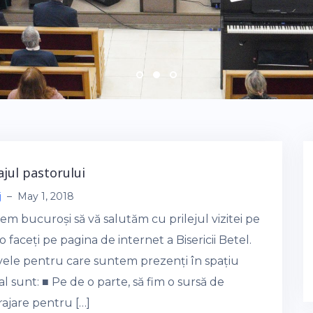
jul pastorului
j
–
May 1, 2018
m bucuroși să vă salutăm cu prilejul vizitei pe
o faceți pe pagina de internet a Bisericii Betel.
vele pentru care suntem prezenți în spațiu
al sunt: ■ Pe de o parte, să fim o sursă de
rajare pentru […]