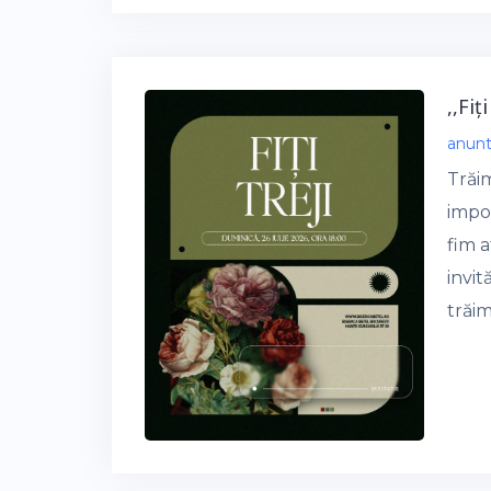
,,Fiț
anun
Trăi
impo
fim a
invi
trăim