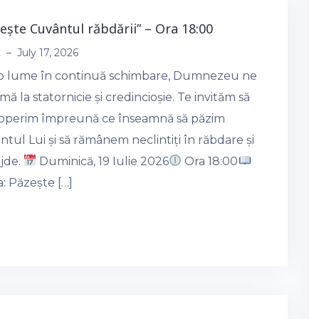
zește Cuvântul răbdării” – Ora 18:00
t
–
July 17, 2026
-o lume în continuă schimbare, Dumnezeu ne
ă la statornicie și credincioșie. Te invităm să
operim împreună ce înseamnă să păzim
tul Lui și să rămânem neclintiți în răbdare și
jde.
Duminică, 19 Iulie 2026
Ora 18:00
: Păzește […]