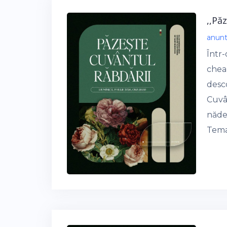
,,Pă
anun
Într
cheam
desc
Cuvân
năde
Tema