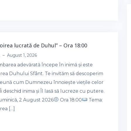
noirea lucrată de Duhul” – Ora 18:00
t
–
August 1, 2026
mbarea adevărată începe în inimă și este
area Duhului Sfânt. Te invităm să descoperim
eună cum Dumnezeu înnoiește viețile celor
Îi deschid inima și Îl lasă să lucreze cu putere.
minică, 2 August 2026
Ora 18:00
Tema:
rea […]