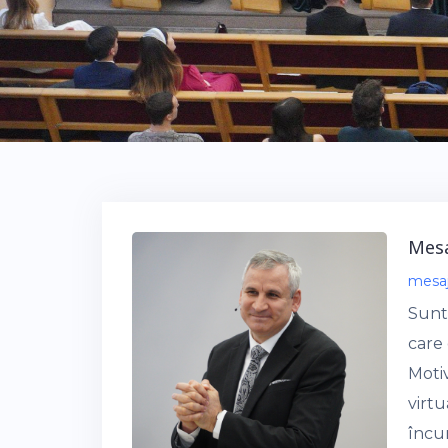
Mesa
mesa
Sunte
care 
Moti
virtu
încu