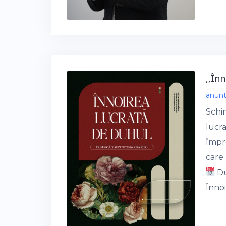
,,În
anun
Schi
lucr
împr
care 
Du
Înnoi