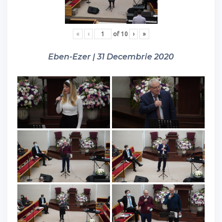
«
‹
of
10
›
»
Eben-Ezer | 31 Decembrie 2020