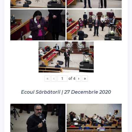
«
‹
of
4
›
»
Ecoul Sărbătorii | 27 Decembrie 2020