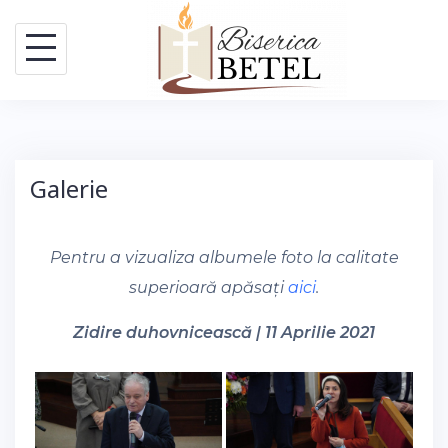
Skip
to
content
Galerie
Pentru a vizualiza albumele foto la calitate
superioară apăsați
aici
.
Zidire duhovnicească | 11 Aprilie 2021