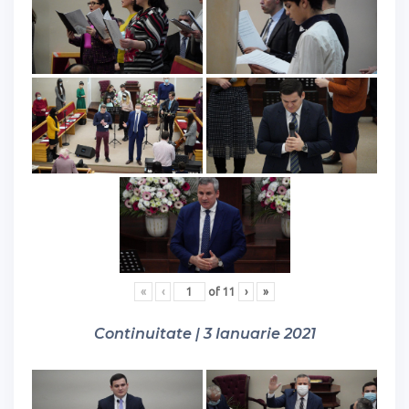
«
‹
of
11
›
»
Continuitate | 3 Ianuarie 2021