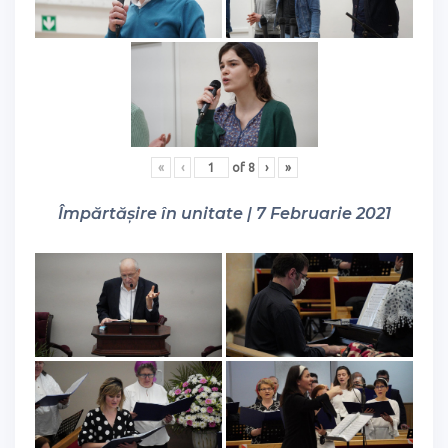
«
‹
of
8
›
»
Împărtășire în unitate | 7 Februarie 2021