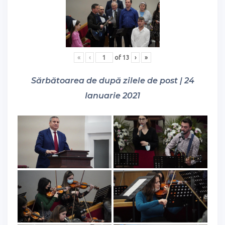
«
‹
of
13
›
»
Sărbătoarea de după zilele de post | 24
Ianuarie 2021