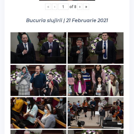
«
‹
of
8
›
»
Bucuria slujirii | 21 Februarie 2021