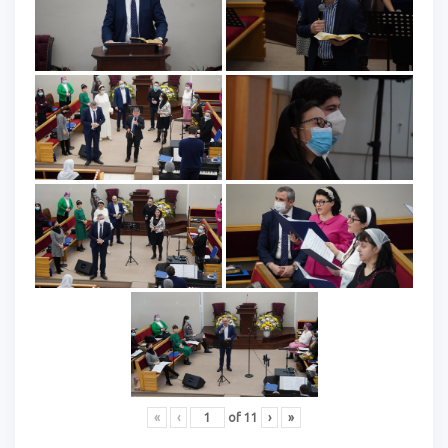
«
‹
of
11
›
»