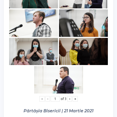
«
‹
of
3
›
»
Părtășia Bisericii | 21 Martie 2021