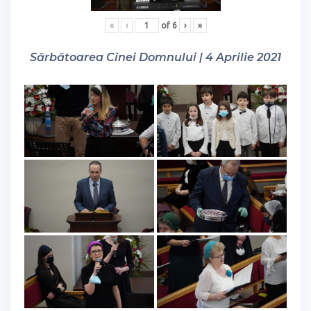
«
‹
of
6
›
»
Sărbătoarea Cinei Domnului | 4 Aprilie 2021