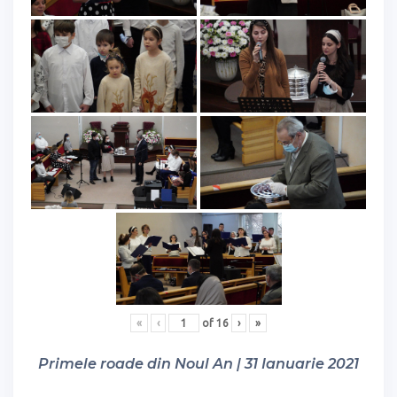
«
‹
of
16
›
»
Primele roade din Noul An | 31 Ianuarie 2021