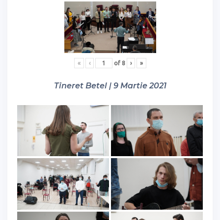
«
‹
of
8
›
»
Tineret Betel | 9 Martie 2021