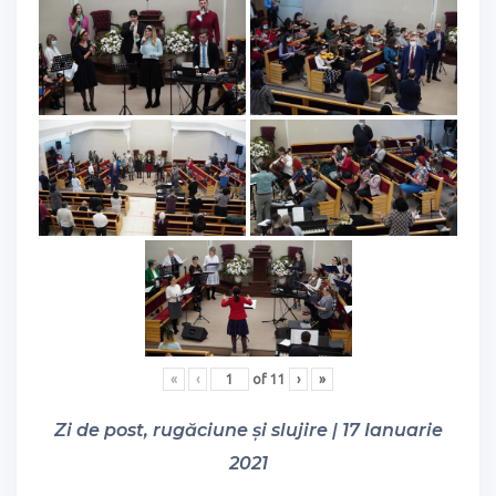
«
‹
of
11
›
»
Zi de post, rugăciune și slujire | 17 Ianuarie
2021