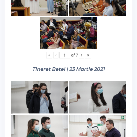
«
‹
of
7
›
»
Tineret Betel | 23 Martie 2021