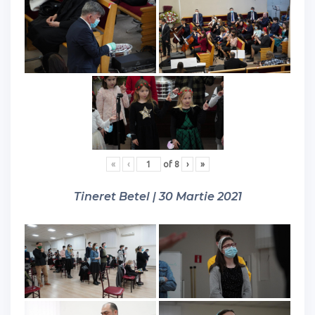
«
‹
of
8
›
»
Tineret Betel | 30 Martie 2021