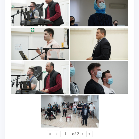
«
‹
of
2
›
»