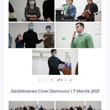
«
‹
of
3
›
»
Sărbătoarea Cinei Domnului | 7 Martie 2021