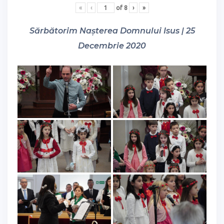
«
‹
of
8
›
»
Sărbătorim Nașterea Domnului Isus | 25
Decembrie 2020