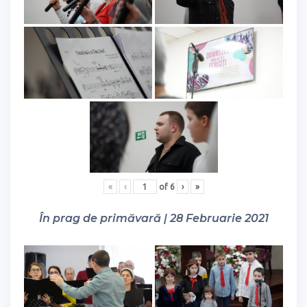
«
‹
of
6
›
»
În prag de primăvară | 28 Februarie 2021