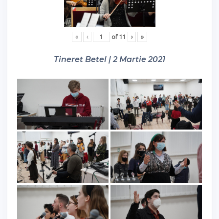
«
‹
of
11
›
»
Tineret Betel | 2 Martie 2021