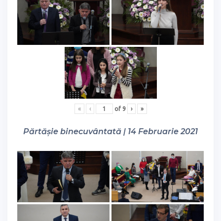
«
‹
of
9
›
»
Părtășie binecuvântată | 14 Februarie 2021