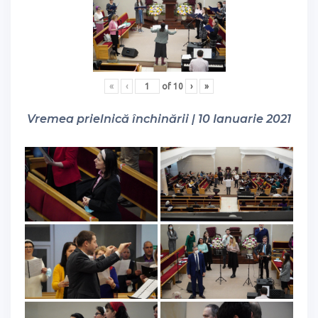
«
‹
of
10
›
»
Vremea prielnică închinării | 10 Ianuarie 2021