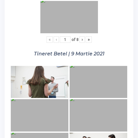
«
‹
of
8
›
»
Tineret Betel | 9 Martie 2021