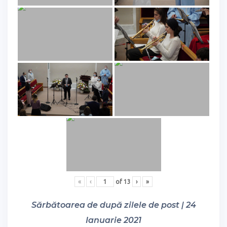
«
‹
of
13
›
»
Sărbătoarea de după zilele de post | 24
Ianuarie 2021