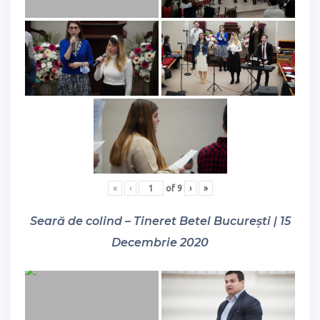
«
‹
of
9
›
»
Seară de colind – Tineret Betel București | 15
Decembrie 2020