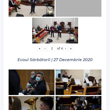
«
‹
of
4
›
»
Ecoul Sărbătorii | 27 Decembrie 2020