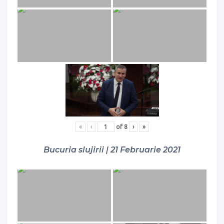
«
‹
of
8
›
»
Bucuria slujirii | 21 Februarie 2021