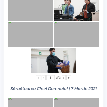
«
‹
of
3
›
»
Sărbătoarea Cinei Domnului | 7 Martie 2021