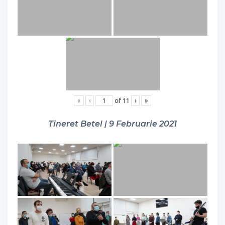
«
‹
of
11
›
»
Tineret Betel | 9 Februarie 2021