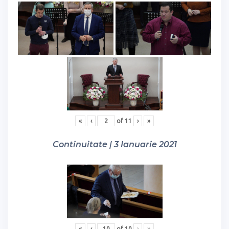
«
‹
of
11
›
»
Continuitate | 3 Ianuarie 2021
«
‹
of
10
›
»