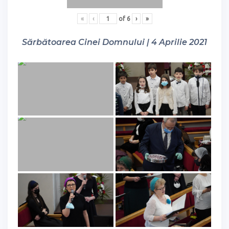
«
‹
of
6
›
»
Sărbătoarea Cinei Domnului | 4 Aprilie 2021