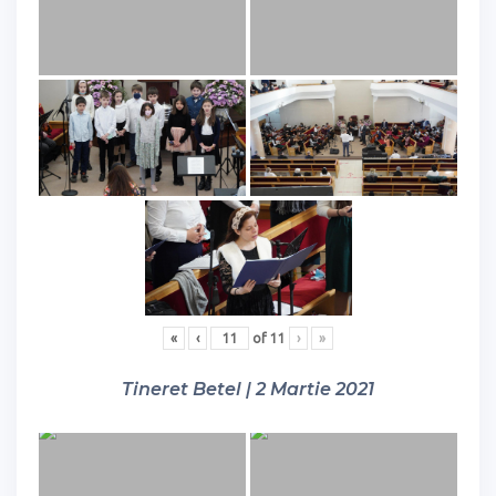
«
‹
of
11
›
»
Tineret Betel | 2 Martie 2021