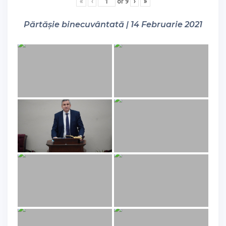
«
‹
of
9
›
»
Părtășie binecuvântată | 14 Februarie 2021