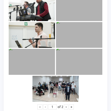
«
‹
of
2
›
»