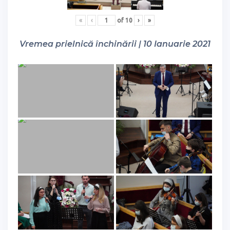
«
‹
of
10
›
»
Vremea prielnică închinării | 10 Ianuarie 2021