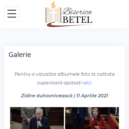
Skip
to
content
Galerie
Pentru a vizualiza albumele foto la calitate
superioară apăsați
aici
.
Zidire duhovnicească | 11 Aprilie 2021