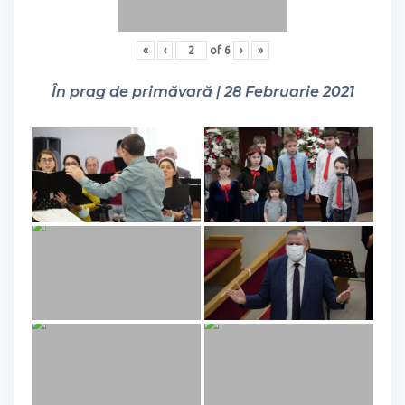
«
‹
of
6
›
»
În prag de primăvară | 28 Februarie 2021