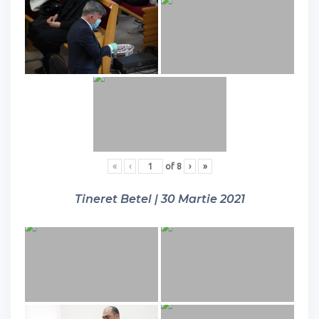
«
‹
of
8
›
»
Tineret Betel | 30 Martie 2021