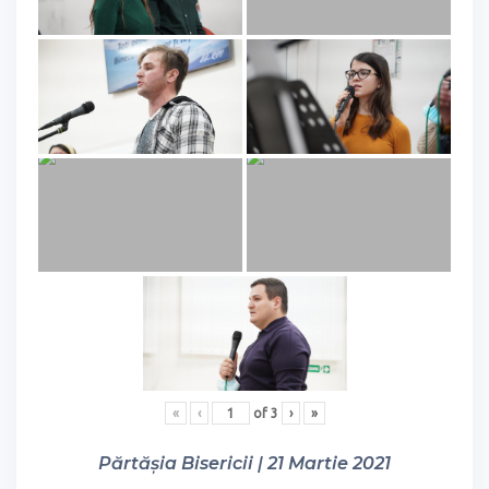
«
‹
of
3
›
»
Părtășia Bisericii | 21 Martie 2021