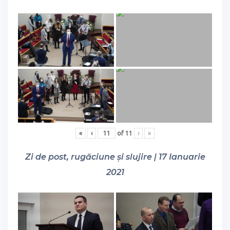
«
‹
of
11
›
»
Zi de post, rugăciune și slujire | 17 Ianuarie
2021