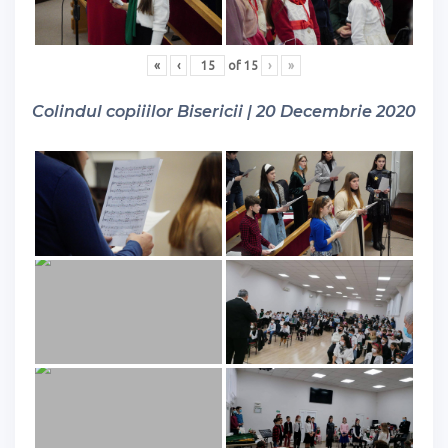
«
‹
of
15
›
»
Colindul copiiilor Bisericii | 20 Decembrie 2020