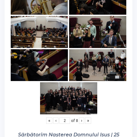
«
‹
of
8
›
»
Sărbătorim Nașterea Domnului Isus | 25