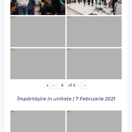
«
‹
of
8
›
»
Împărtășire în unitate | 7 Februarie 2021