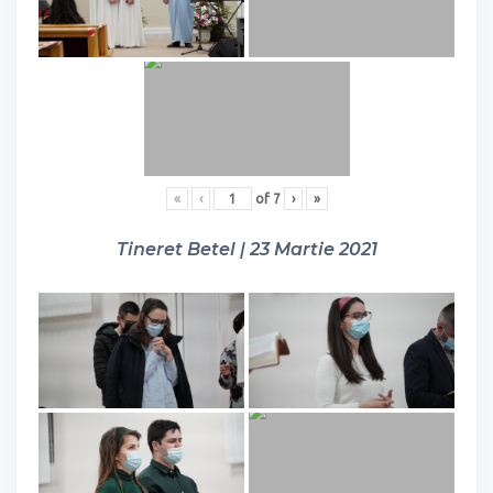
«
‹
of
7
›
»
Tineret Betel | 23 Martie 2021