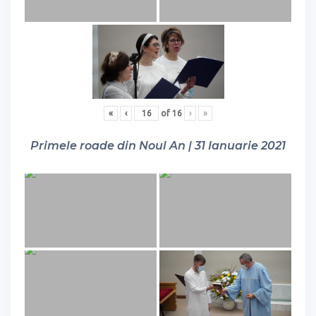
«
‹
of
16
›
»
Primele roade din Noul An | 31 Ianuarie 2021