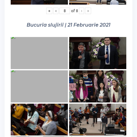
«
‹
of
8
›
»
Bucuria slujirii | 21 Februarie 2021