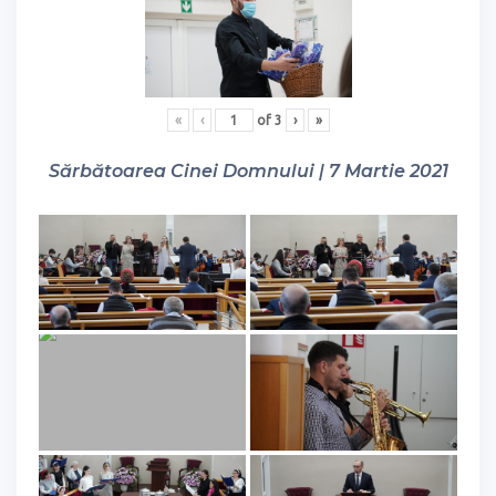
«
‹
of
3
›
»
Sărbătoarea Cinei Domnului | 7 Martie 2021