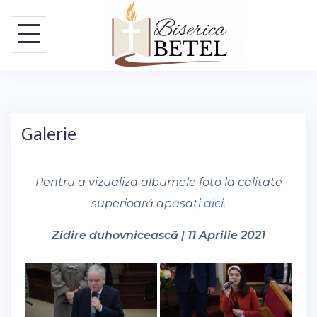
Skip
to
content
Galerie
Pentru a vizualiza albumele foto la calitate
superioară apăsați
aici
.
Zidire duhovnicească | 11 Aprilie 2021