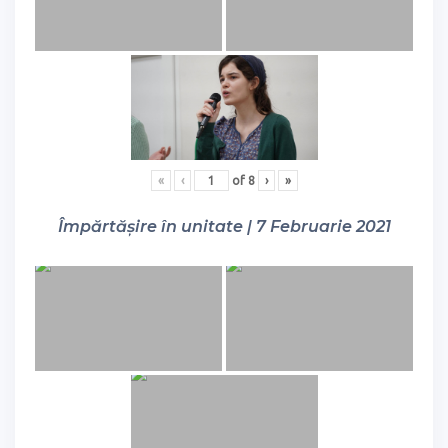
«
‹
of
8
›
»
Împărtășire în unitate | 7 Februarie 2021