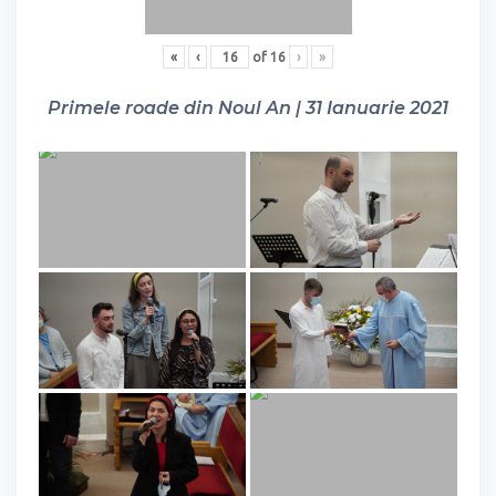
«
‹
of
16
›
»
Primele roade din Noul An | 31 Ianuarie 2021