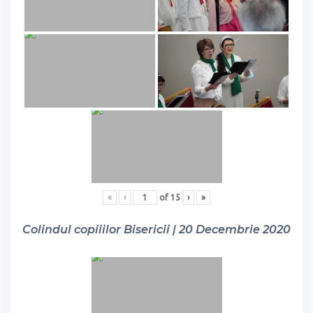
«
‹
of
15
›
»
Colindul copiiilor Bisericii | 20 Decembrie 2020