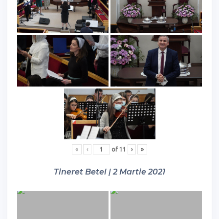
«
‹
of
11
›
»
Tineret Betel | 2 Martie 2021