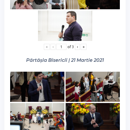
«
‹
of
3
›
»
Părtășia Bisericii | 21 Martie 2021