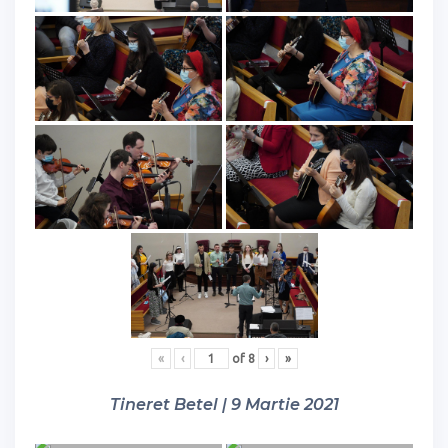
«
‹
of
8
›
»
Tineret Betel | 9 Martie 2021