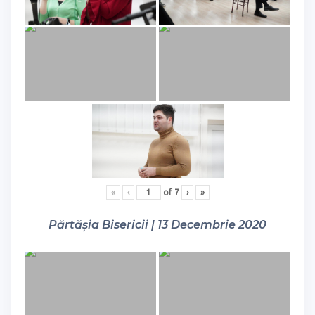
«
‹
of
7
›
»
Părtășia Bisericii | 13 Decembrie 2020