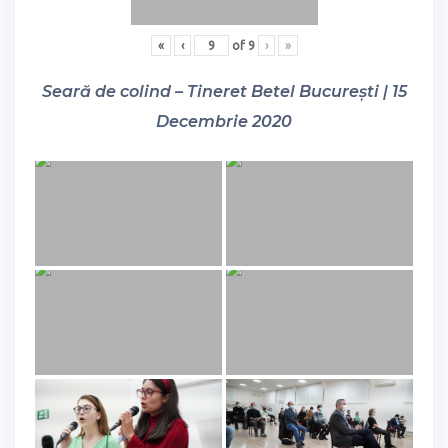
«
‹
of
9
›
»
Seară de colind – Tineret Betel București | 15
Decembrie 2020