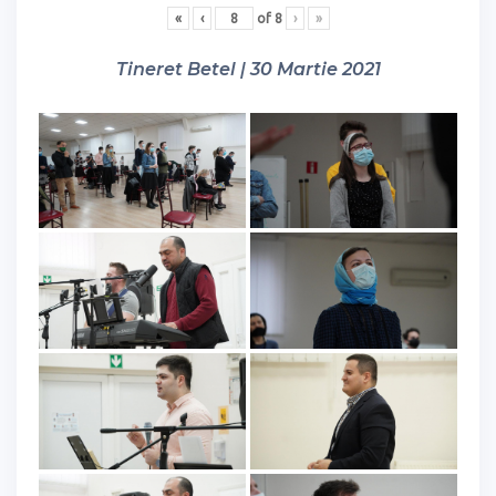
«
‹
of
8
›
»
Tineret Betel | 30 Martie 2021