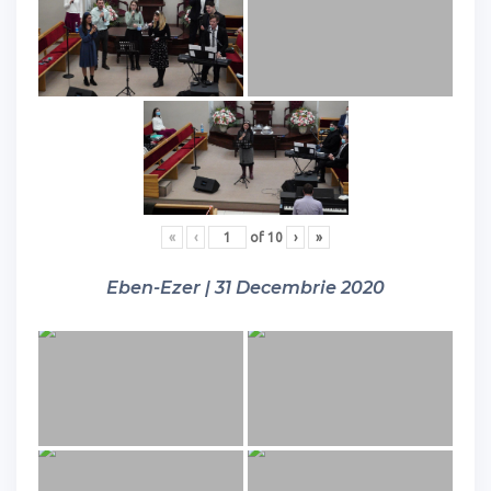
«
‹
of
10
›
»
Eben-Ezer | 31 Decembrie 2020