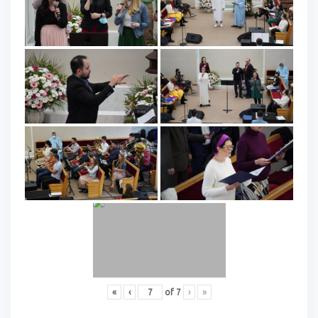
«
‹
of
7
›
»