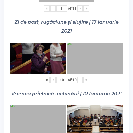
«
‹
of
11
›
»
Zi de post, rugăciune și slujire | 17 Ianuarie
2021
«
‹
of
10
›
»
Vremea prielnică închinării | 10 Ianuarie 2021