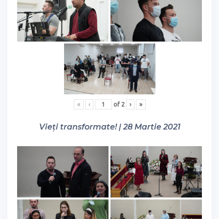
«
‹
of
2
›
»
Vieți transformate! | 28 Martie 2021