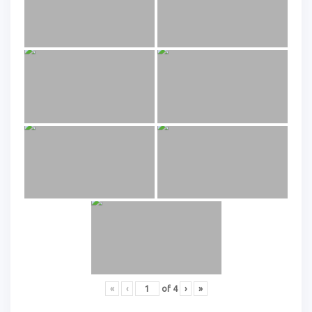
«
‹
of
4
›
»