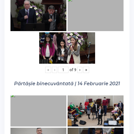
«
‹
of
9
›
»
Părtășie binecuvântată | 14 Februarie 2021