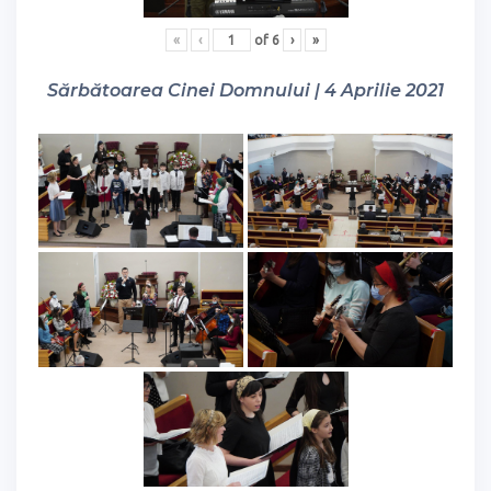
«
‹
of
6
›
»
Sărbătoarea Cinei Domnului | 4 Aprilie 2021