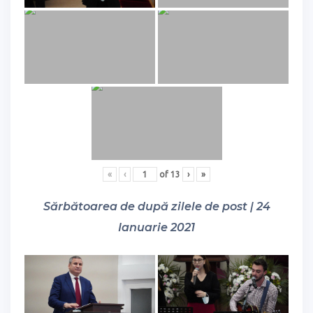
«
‹
of
13
›
»
Sărbătoarea de după zilele de post | 24
Ianuarie 2021