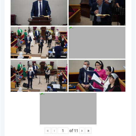
«
‹
of
11
›
»