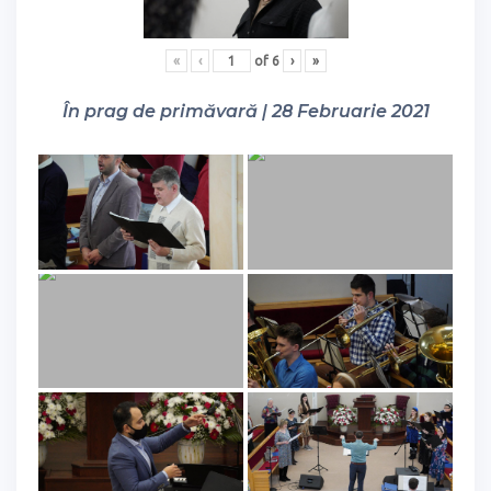
«
‹
of
6
›
»
În prag de primăvară | 28 Februarie 2021