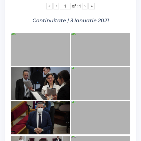
«
‹
of
11
›
»
Continuitate | 3 Ianuarie 2021