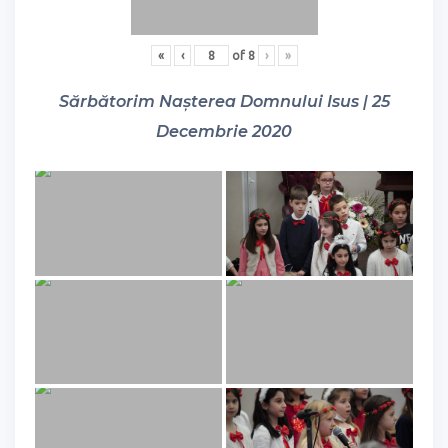
«
‹
of
8
›
»
Sărbătorim Nașterea Domnului Isus | 25
Decembrie 2020