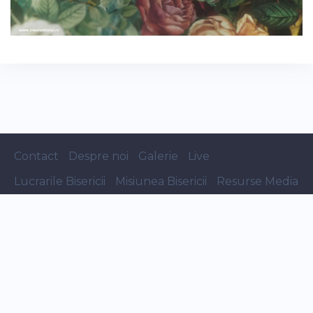
Contact
Despre noi
Galerie
Live
Lucrarile Bisericii
Misiunea Bisericii
Resurse Media