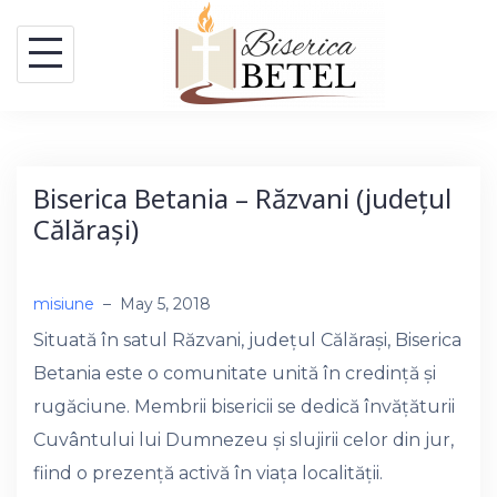
Skip
to
content
Biserica Betania – Răzvani (județul
Călărași)
misiune
–
May 5, 2018
Situată în satul Răzvani, județul Călărași, Biserica
Betania este o comunitate unită în credință și
rugăciune. Membrii bisericii se dedică învățăturii
Cuvântului lui Dumnezeu și slujirii celor din jur,
fiind o prezență activă în viața localității.