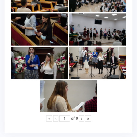
«
‹
of
9
›
»