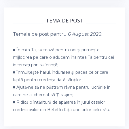
TEMA DE POST
Temele de post pentru
6 August 2026
:
■ În mila Ta, lucrează pentru noi și primește
mijlocirea pe care o aducem înaintea Ta pentru cei
încercați prin suferință;
■ Înmulțește harul, îndurarea și pacea celor care
luptă pentru credința dată sfinților ;
■ Ajută-ne să ne păstrăm râvna pentru lucrările în
care ne-ai chemat să-Ți slujim;
■ Ridică o întăritură de apărarea în jurul caselor
credincioșilor din Betel în fața uneltirilor celui rău.