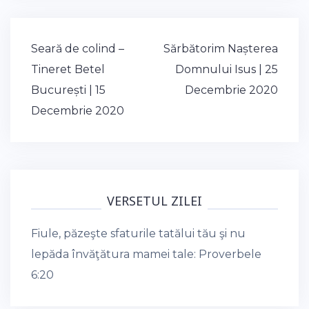
Post
Seară de colind –
Sărbătorim Nașterea
navigation
Tineret Betel
Domnului Isus | 25
București | 15
Decembrie 2020
Decembrie 2020
VERSETUL ZILEI
Fiule, păzeşte sfaturile tatălui tău şi nu
lepăda învăţătura mamei tale:
Proverbele
6:20