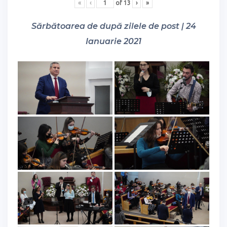
«
‹
of
13
›
»
Sărbătoarea de după zilele de post | 24
Ianuarie 2021