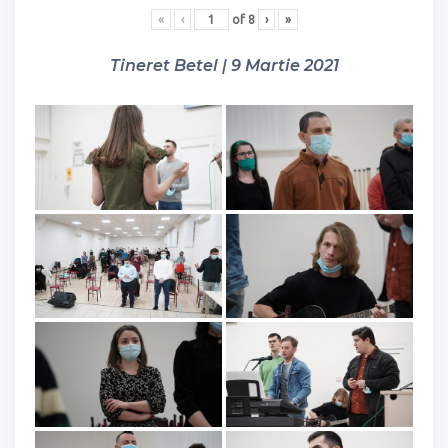
«
‹
of
8
›
»
Tineret Betel | 9 Martie 2021