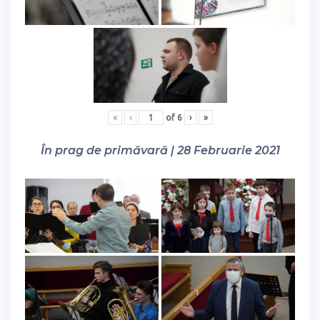
«
‹
of
6
›
»
În prag de primăvară | 28 Februarie 2021