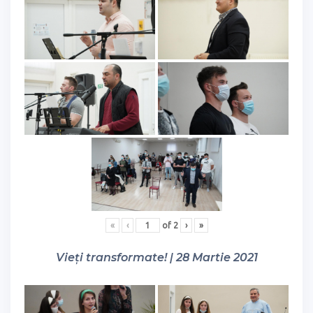
«
‹
of
2
›
»
Vieți transformate! | 28 Martie 2021