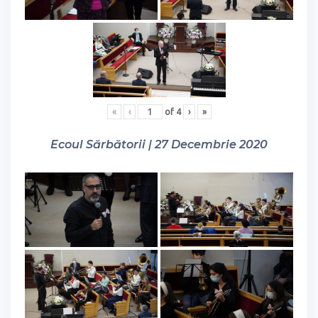
«
‹
of
4
›
»
Ecoul Sărbătorii | 27 Decembrie 2020