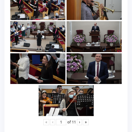
«
‹
of
11
›
»