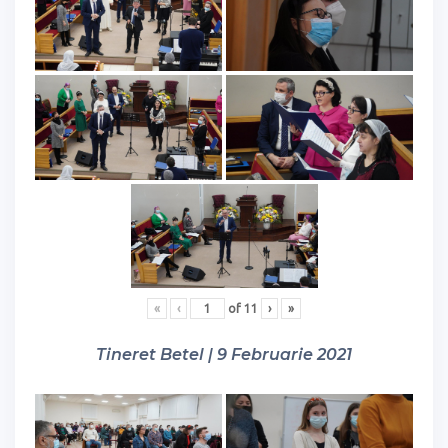
«
‹
of
11
›
»
Tineret Betel | 9 Februarie 2021