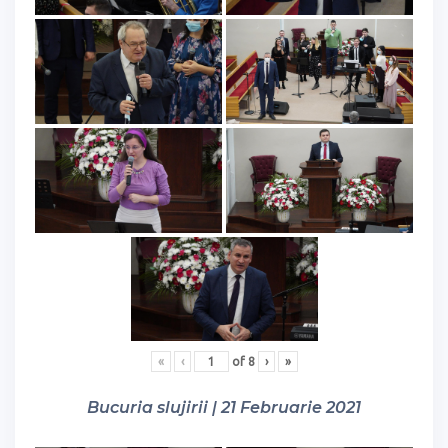
«
‹
of
8
›
»
Bucuria slujirii | 21 Februarie 2021