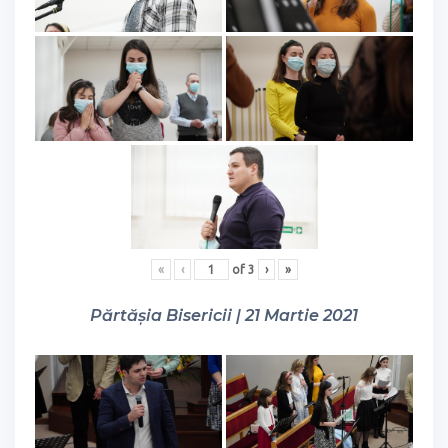
«
‹
of
3
›
»
Părtășia Bisericii | 21 Martie 2021