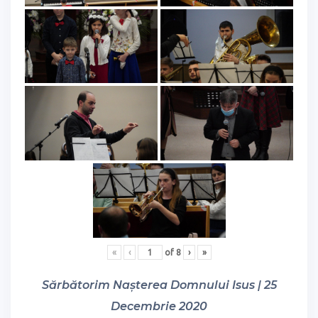
«
‹
of
8
›
»
Sărbătorim Nașterea Domnului Isus | 25
Decembrie 2020