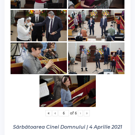
«
‹
of
6
›
»
Sărbătoarea Cinei Domnului | 4 Aprilie 2021