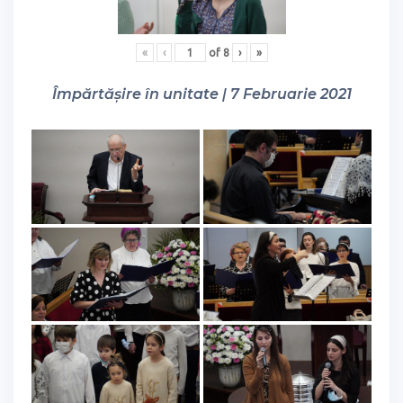
«
‹
of
8
›
»
Împărtășire în unitate | 7 Februarie 2021