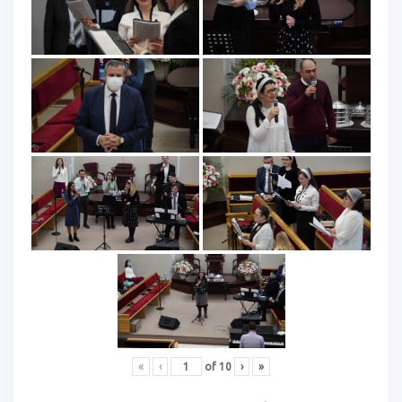
«
‹
of
10
›
»