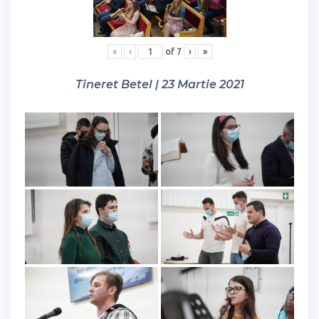
«
‹
of
7
›
»
Tineret Betel | 23 Martie 2021