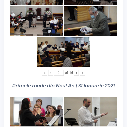
«
‹
of
16
›
»
Primele roade din Noul An | 31 Ianuarie 2021