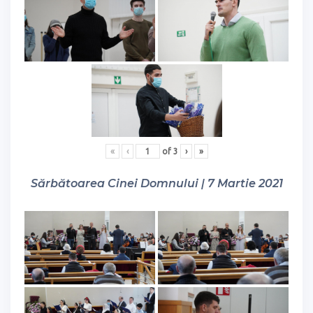
«
‹
of
3
›
»
Sărbătoarea Cinei Domnului | 7 Martie 2021