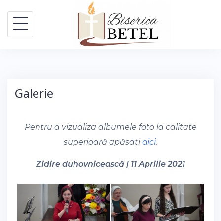
Skip
to
content
Galerie
Pentru a vizualiza albumele foto la calitate
superioară apăsați
aici
.
Zidire duhovnicească | 11 Aprilie 2021