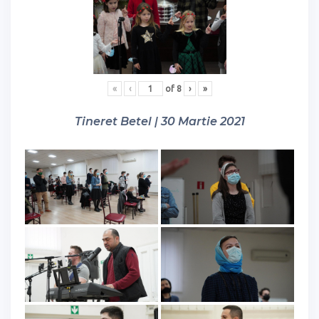
«
‹
of
8
›
»
Tineret Betel | 30 Martie 2021