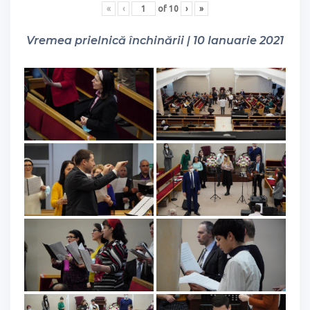
«
‹
of
10
›
»
Vremea prielnică închinării | 10 Ianuarie 2021