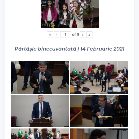
«
‹
of
9
›
»
Părtășie binecuvântată | 14 Februarie 2021