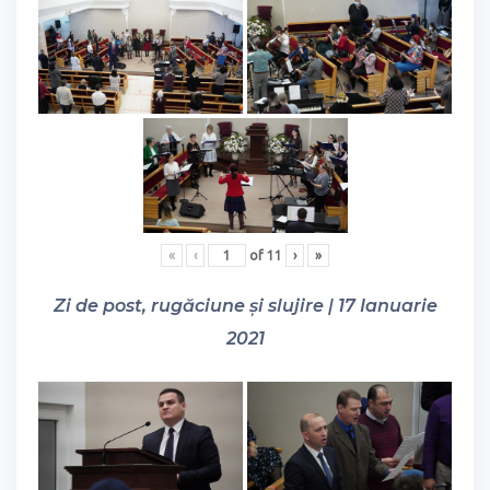
«
‹
of
11
›
»
Zi de post, rugăciune și slujire | 17 Ianuarie
2021