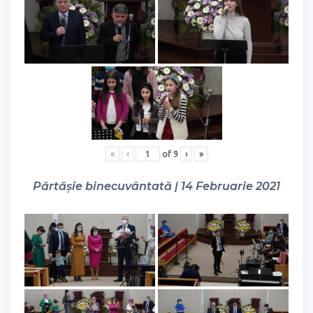
«
‹
of
9
›
»
Părtășie binecuvântată | 14 Februarie 2021