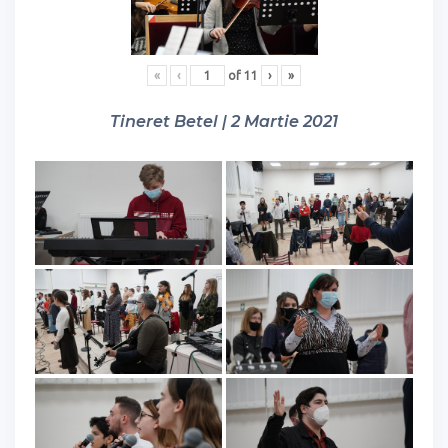
«
‹
of
11
›
»
Tineret Betel | 2 Martie 2021