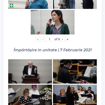
«
‹
of
8
›
»
Împărtășire în unitate | 7 Februarie 2021