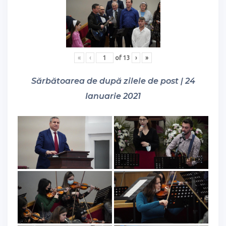
«
‹
of
13
›
»
Sărbătoarea de după zilele de post | 24
Ianuarie 2021