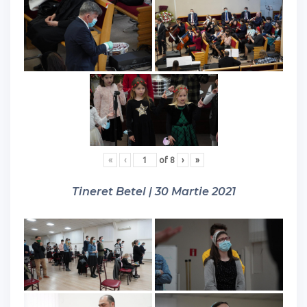
«
‹
of
8
›
»
Tineret Betel | 30 Martie 2021