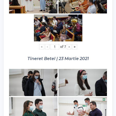
«
‹
of
7
›
»
Tineret Betel | 23 Martie 2021