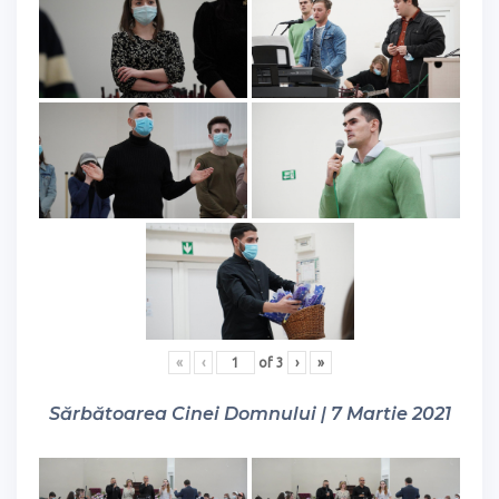
«
‹
of
3
›
»
Sărbătoarea Cinei Domnului | 7 Martie 2021