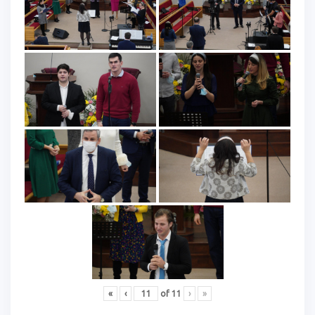
«
‹
of
11
›
»