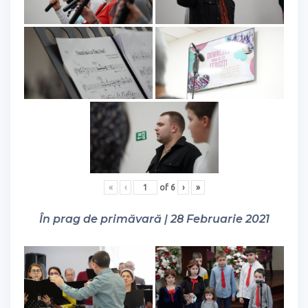
«
‹
of
6
›
»
În prag de primăvară | 28 Februarie 2021