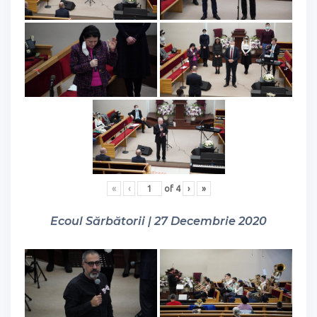
«
‹
of
4
›
»
Ecoul Sărbătorii | 27 Decembrie 2020