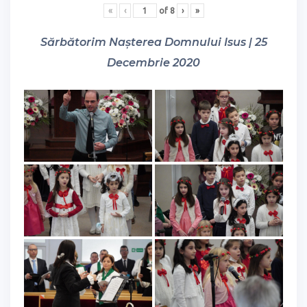
«
‹
of
8
›
»
Sărbătorim Nașterea Domnului Isus | 25
Decembrie 2020