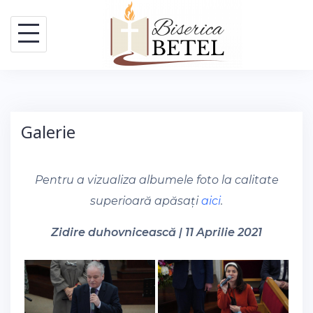
Skip
to
content
Galerie
Pentru a vizualiza albumele foto la calitate
superioară apăsați
aici
.
Zidire duhovnicească | 11 Aprilie 2021