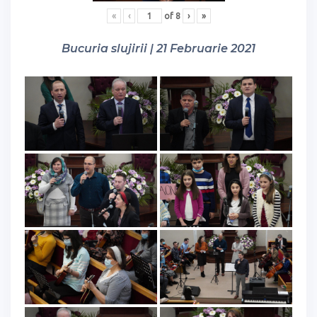
«
‹
of
8
›
»
Bucuria slujirii | 21 Februarie 2021