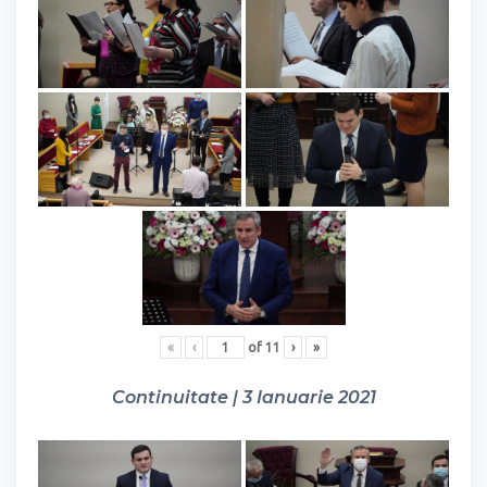
«
‹
of
11
›
»
Continuitate | 3 Ianuarie 2021