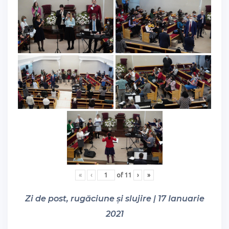
«
‹
of
11
›
»
Zi de post, rugăciune și slujire | 17 Ianuarie
2021