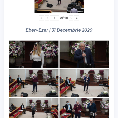
«
‹
of
10
›
»
Eben-Ezer | 31 Decembrie 2020