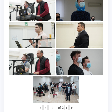
«
‹
of
2
›
»