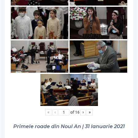
«
‹
of
16
›
»
Primele roade din Noul An | 31 Ianuarie 2021