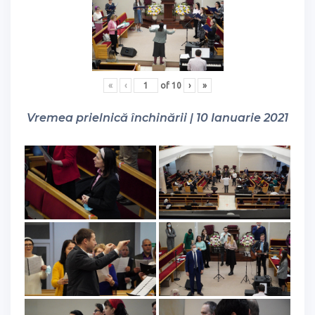
«
‹
of
10
›
»
Vremea prielnică închinării | 10 Ianuarie 2021