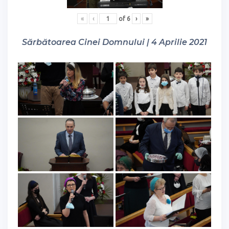
«
‹
of
6
›
»
Sărbătoarea Cinei Domnului | 4 Aprilie 2021