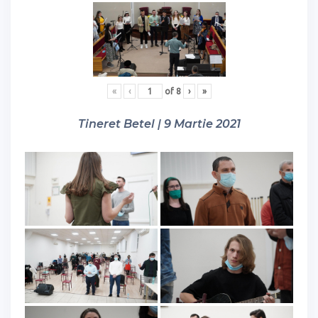
«
‹
of
8
›
»
Tineret Betel | 9 Martie 2021