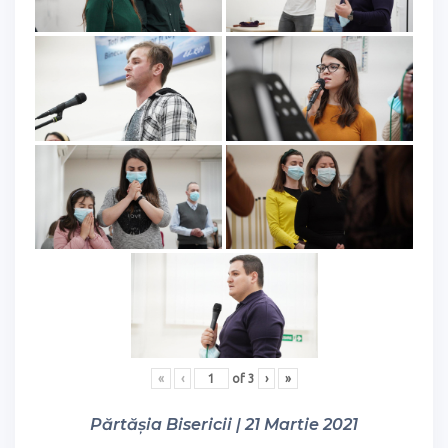
«
‹
of
3
›
»
Părtășia Bisericii | 21 Martie 2021