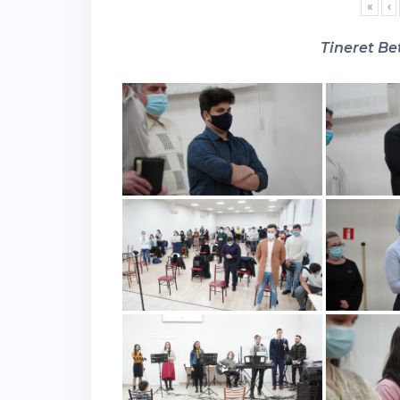
«
‹
Tineret Bet