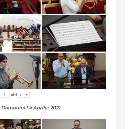
of
6
›
»
Domnului | 4 Aprilie 2021