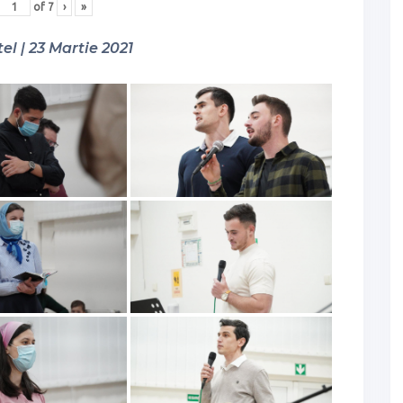
of
7
›
»
el | 23 Martie 2021