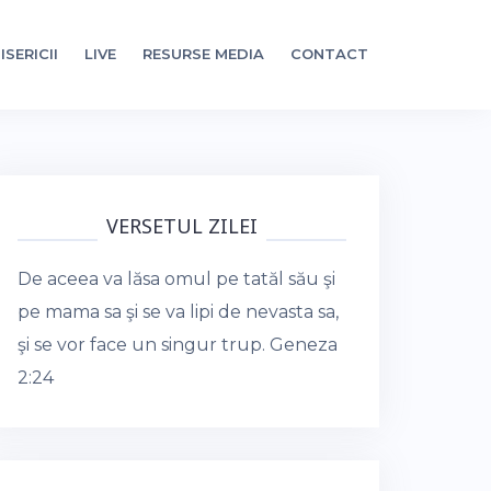
ISERICII
LIVE
RESURSE MEDIA
CONTACT
VERSETUL ZILEI
De aceea va lăsa omul pe tatăl său şi
pe mama sa şi se va lipi de nevasta sa,
şi se vor face un singur trup.
Geneza
2:24