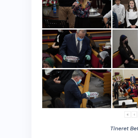
«
‹
Tineret Bet