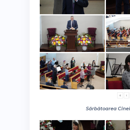
«
‹
Sărbătoarea Cinei 