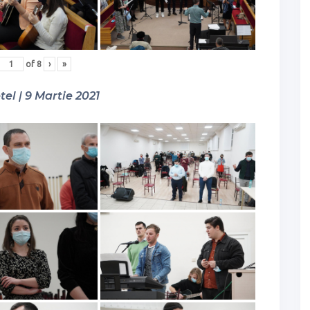
of
8
›
»
tel | 9 Martie 2021