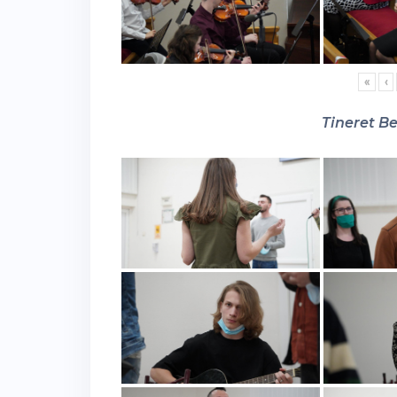
«
‹
Tineret Be