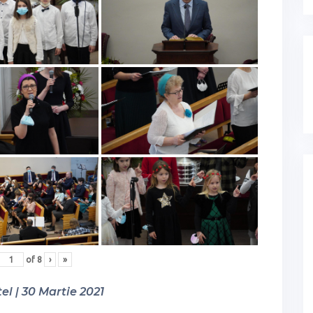
of
8
›
»
el | 30 Martie 2021