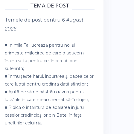
TEMA DE POST
Temele de post pentru
6 August
2026
:
■ În mila Ta, lucrează pentru noi și
primește mijlocirea pe care o aducem
înaintea Ta pentru cei încercați prin
suferință;
■ Înmulțește harul, îndurarea și pacea celor
care luptă pentru credința dată sfinților ;
■ Ajută-ne să ne păstrăm râvna pentru
lucrările în care ne-ai chemat să-Ți slujim;
■ Ridică o întăritură de apărarea în jurul
caselor credincioșilor din Betel în fața
uneltirilor celui rău.