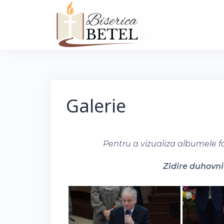
Skip
to
content
Galerie
Pentru a vizualiza albumele f
Zidire duhovnic