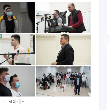
of
2
›
»