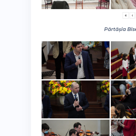
«
‹
Părtășia Bise