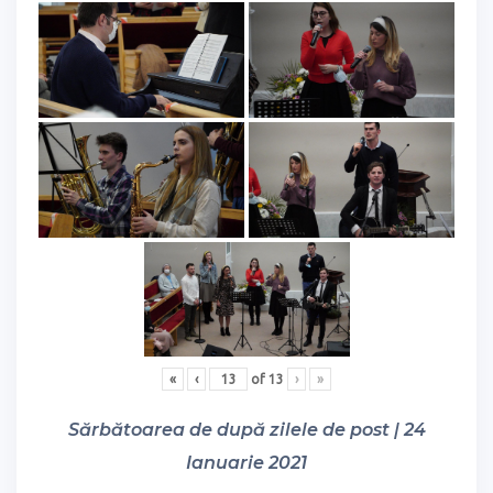
«
‹
of
13
›
»
Sărbătoarea de după zilele de post | 24
Ianuarie 2021