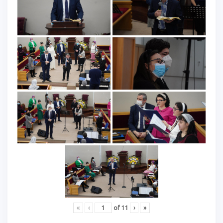
«
‹
of
11
›
»