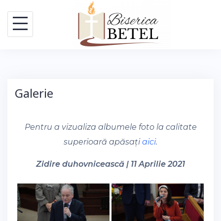
Skip
to
content
Galerie
Pentru a vizualiza albumele foto la calitate
superioară apăsați
aici
.
Zidire duhovnicească | 11 Aprilie 2021