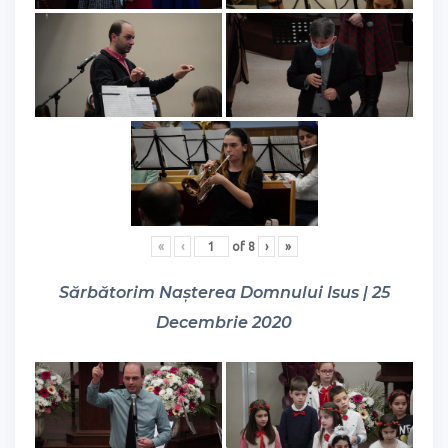
«
‹
of
8
›
»
Sărbătorim Nașterea Domnului Isus | 25
Decembrie 2020