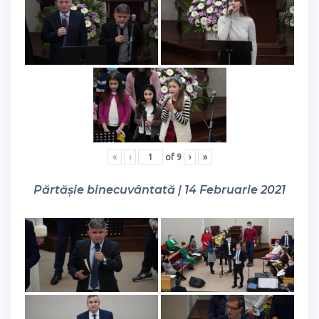
«
‹
of
9
›
»
Părtășie binecuvântată | 14 Februarie 2021