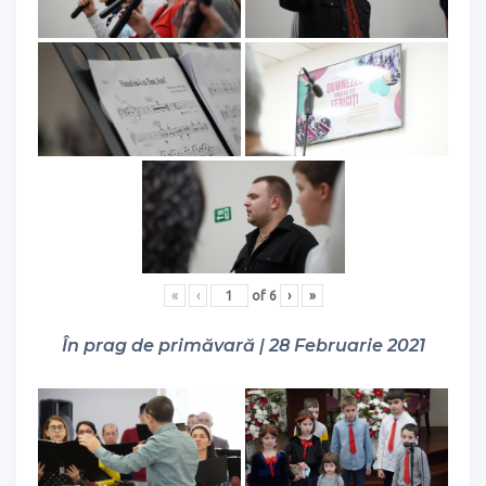
«
‹
of
6
›
»
În prag de primăvară | 28 Februarie 2021