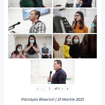
«
‹
of
3
›
»
Părtășia Bisericii | 21 Martie 2021