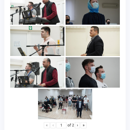
«
‹
of
2
›
»