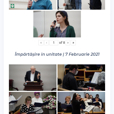
«
‹
of
8
›
»
Împărtășire în unitate | 7 Februarie 2021