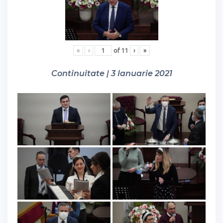
«
‹
of
11
›
»
Continuitate | 3 Ianuarie 2021