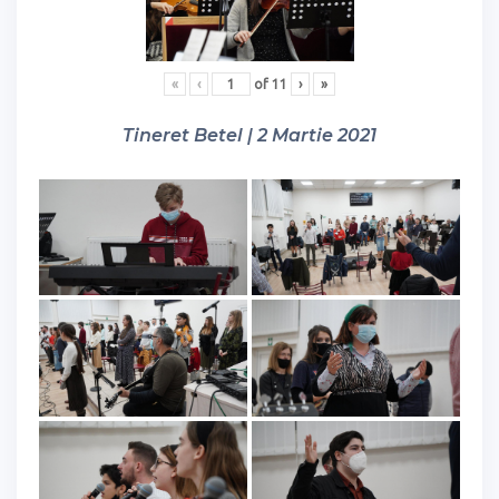
«
‹
of
11
›
»
Tineret Betel | 2 Martie 2021