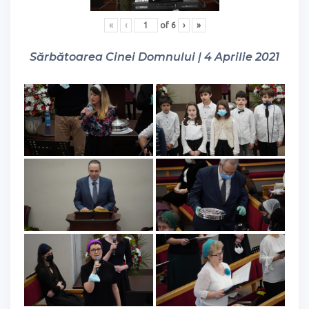
«
‹
of
6
›
»
Sărbătoarea Cinei Domnului | 4 Aprilie 2021