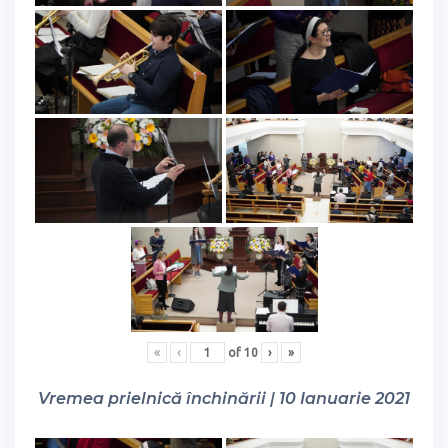
«
‹
of
10
›
»
Vremea prielnică închinării | 10 Ianuarie 2021