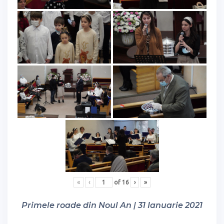
«
‹
of
16
›
»
Primele roade din Noul An | 31 Ianuarie 2021