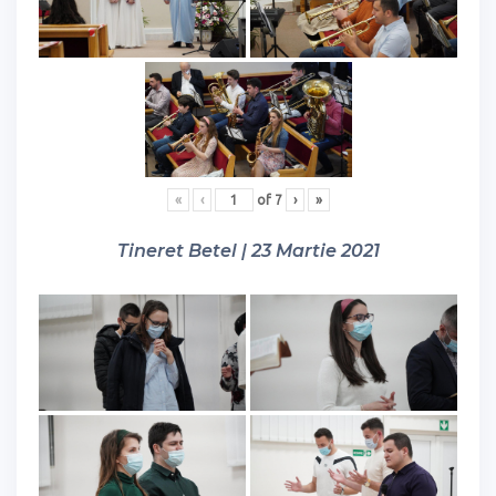
«
‹
of
7
›
»
Tineret Betel | 23 Martie 2021