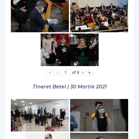
«
‹
of
8
›
»
Tineret Betel | 30 Martie 2021