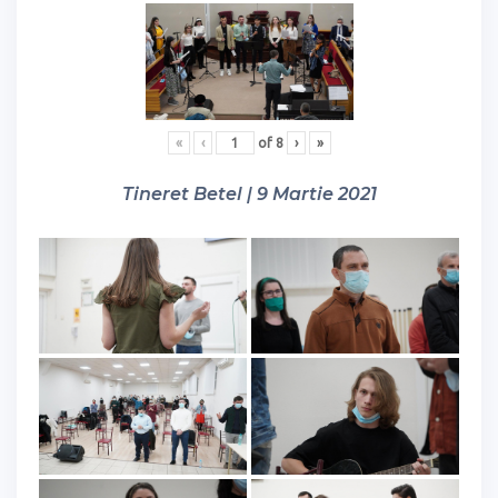
«
‹
of
8
›
»
Tineret Betel | 9 Martie 2021