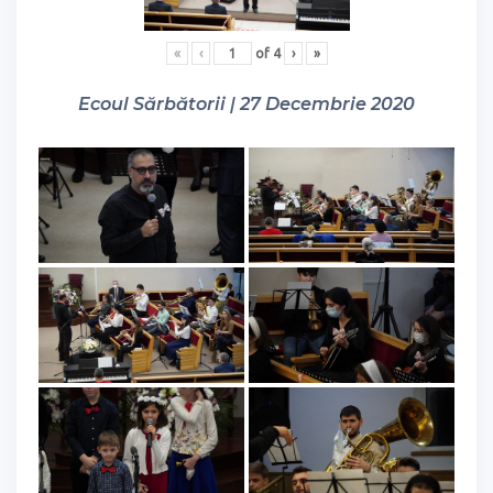
«
‹
of
4
›
»
Ecoul Sărbătorii | 27 Decembrie 2020