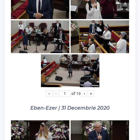
«
‹
of
10
›
»
Eben-Ezer | 31 Decembrie 2020