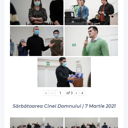
«
‹
of
3
›
»
Sărbătoarea Cinei Domnului | 7 Martie 2021