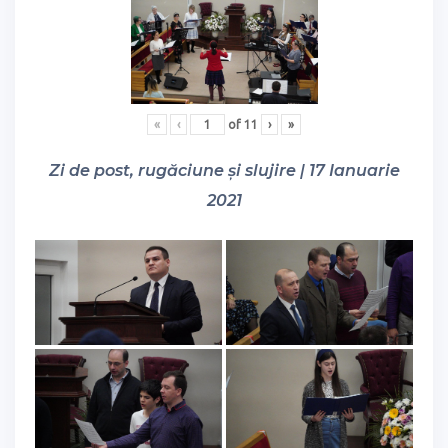
«
‹
of
11
›
»
Zi de post, rugăciune și slujire | 17 Ianuarie
2021