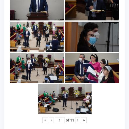
«
‹
of
11
›
»