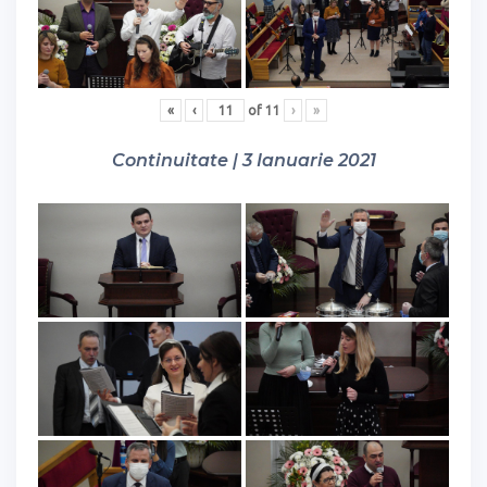
«
‹
of
11
›
»
Continuitate | 3 Ianuarie 2021