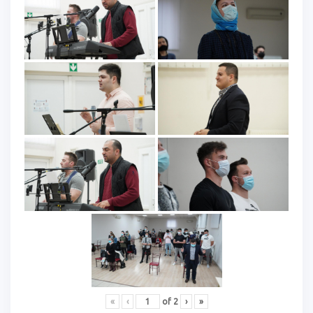
«
‹
of
2
›
»