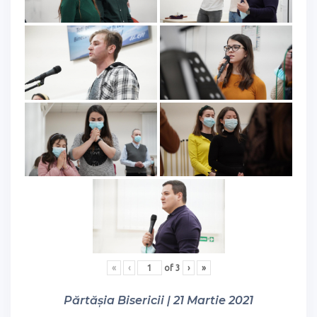
«
‹
of
3
›
»
Părtășia Bisericii | 21 Martie 2021