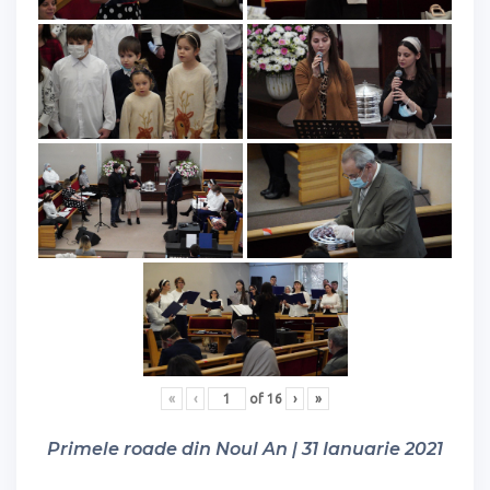
«
‹
of
16
›
»
Primele roade din Noul An | 31 Ianuarie 2021