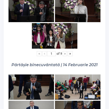
«
‹
of
9
›
»
Părtășie binecuvântată | 14 Februarie 2021