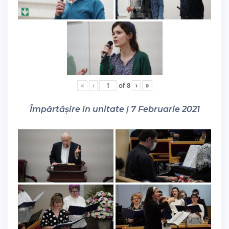
«
‹
of
8
›
»
Împărtășire în unitate | 7 Februarie 2021