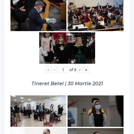
«
‹
of
8
›
»
Tineret Betel | 30 Martie 2021