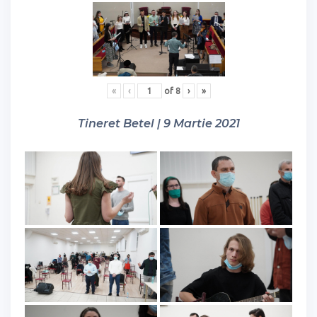
«
‹
of
8
›
»
Tineret Betel | 9 Martie 2021