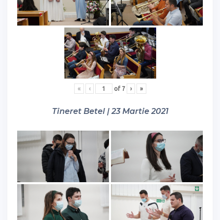
«
‹
of
7
›
»
Tineret Betel | 23 Martie 2021