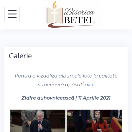
Skip
to
content
Galerie
Pentru a vizualiza albumele foto la calitate
superioară apăsați
aici
.
Zidire duhovnicească | 11 Aprilie 2021