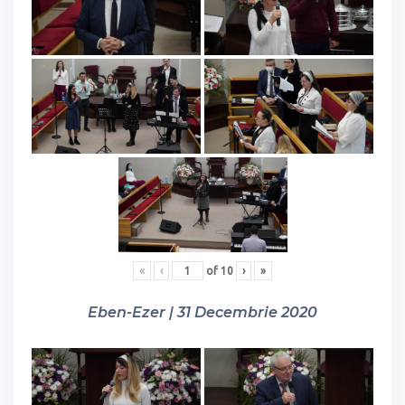
«
‹
of
10
›
»
Eben-Ezer | 31 Decembrie 2020