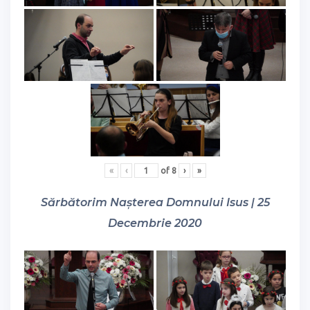
«
‹
of
8
›
»
Sărbătorim Nașterea Domnului Isus | 25
Decembrie 2020