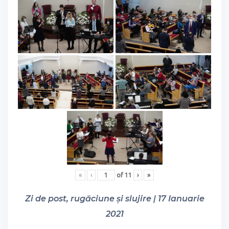
«
‹
of
11
›
»
Zi de post, rugăciune și slujire | 17 Ianuarie
2021