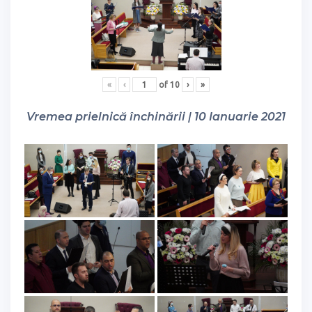
«
‹
of
10
›
»
Vremea prielnică închinării | 10 Ianuarie 2021