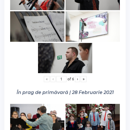
«
‹
of
6
›
»
În prag de primăvară | 28 Februarie 2021