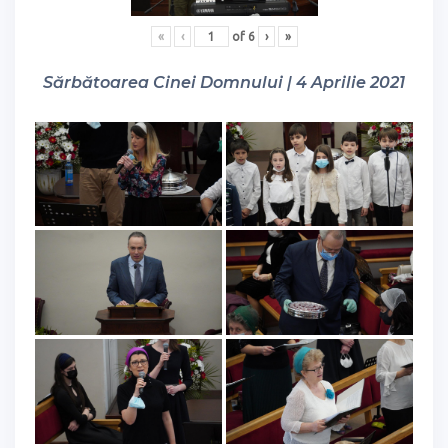
«
‹
of
6
›
»
Sărbătoarea Cinei Domnului | 4 Aprilie 2021