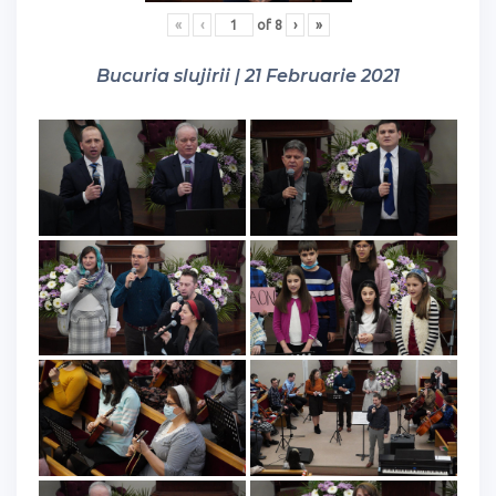
«
‹
of
8
›
»
Bucuria slujirii | 21 Februarie 2021