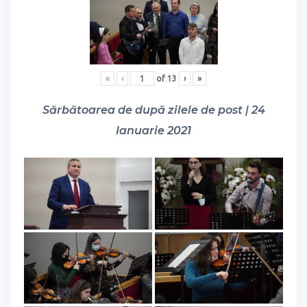
«
‹
of
13
›
»
Sărbătoarea de după zilele de post | 24
Ianuarie 2021