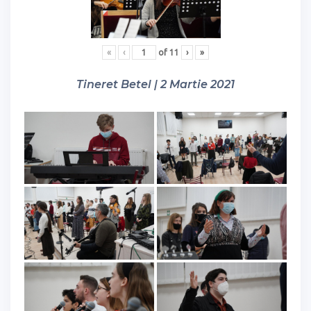
«
‹
of
11
›
»
Tineret Betel | 2 Martie 2021