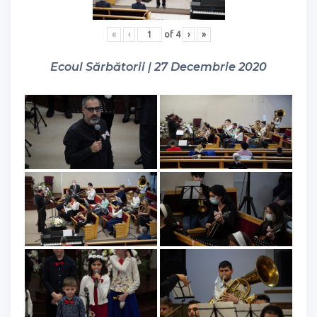
«
‹
of
4
›
»
Ecoul Sărbătorii | 27 Decembrie 2020