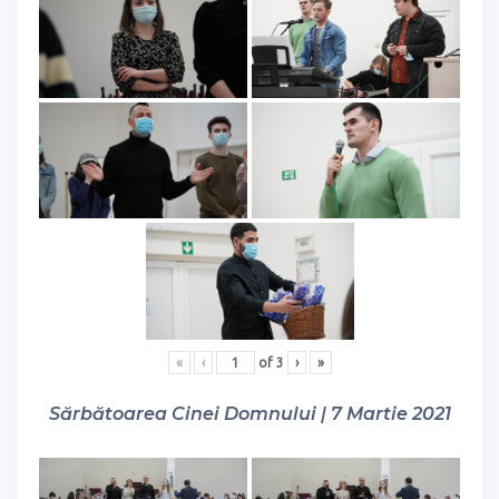
«
‹
of
3
›
»
Sărbătoarea Cinei Domnului | 7 Martie 2021