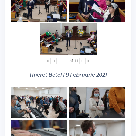
«
‹
of
11
›
»
Tineret Betel | 9 Februarie 2021