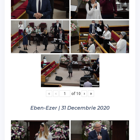
«
‹
of
10
›
»
Eben-Ezer | 31 Decembrie 2020