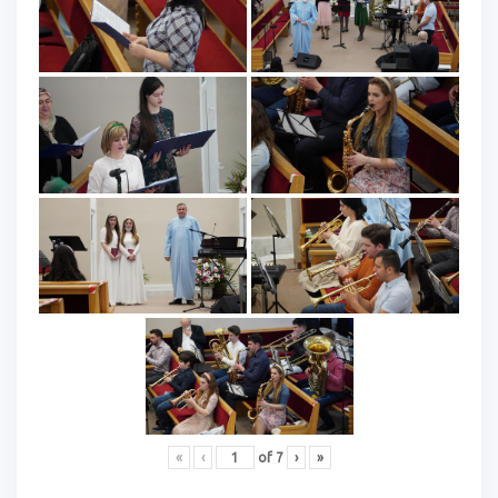
«
‹
of
7
›
»