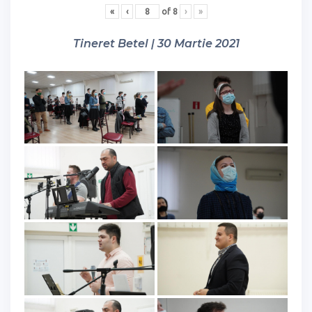
«
‹
of
8
›
»
Tineret Betel | 30 Martie 2021