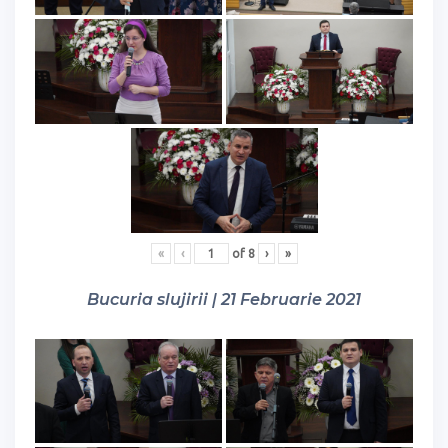
«
‹
of
8
›
»
Bucuria slujirii | 21 Februarie 2021