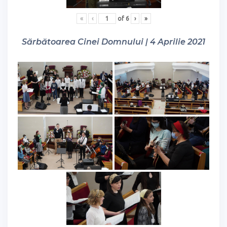
«
‹
of
6
›
»
Sărbătoarea Cinei Domnului | 4 Aprilie 2021