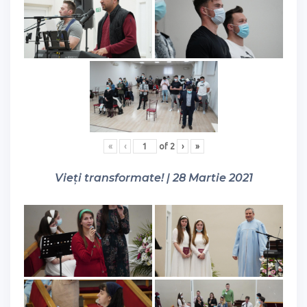
«
‹
of
2
›
»
Vieți transformate! | 28 Martie 2021