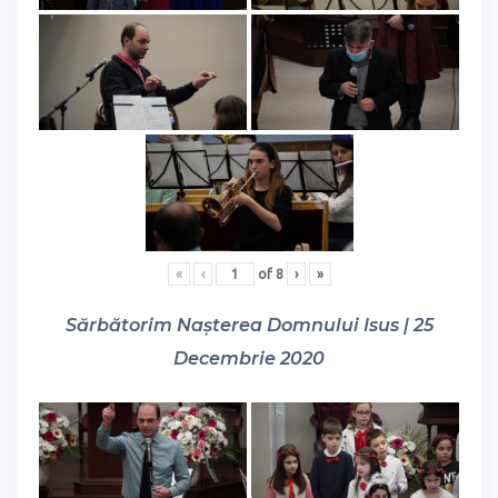
«
‹
of
8
›
»
Sărbătorim Nașterea Domnului Isus | 25
Decembrie 2020