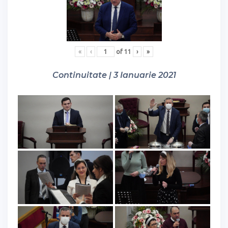
«
‹
of
11
›
»
Continuitate | 3 Ianuarie 2021