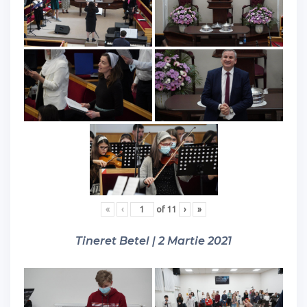
«
‹
of
11
›
»
Tineret Betel | 2 Martie 2021