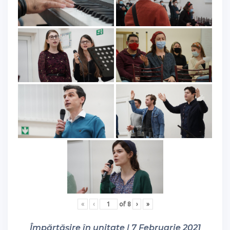
«
‹
of
8
›
»
Împărtășire în unitate | 7 Februarie 2021