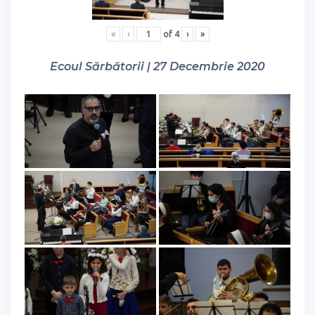
«
‹
of
4
›
»
Ecoul Sărbătorii | 27 Decembrie 2020