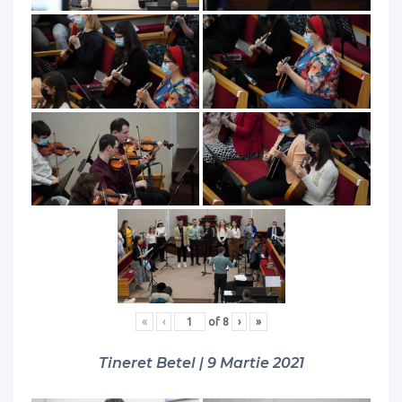
«
‹
of
8
›
»
Tineret Betel | 9 Martie 2021