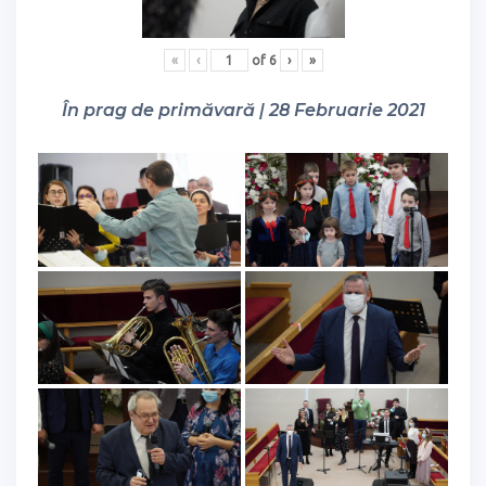
«
‹
of
6
›
»
În prag de primăvară | 28 Februarie 2021