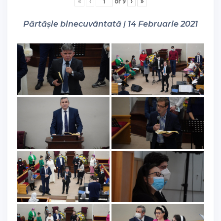
«
‹
of
9
›
»
Părtășie binecuvântată | 14 Februarie 2021