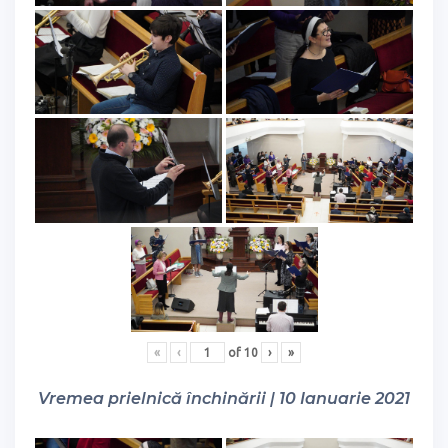
«
‹
of
10
›
»
Vremea prielnică închinării | 10 Ianuarie 2021