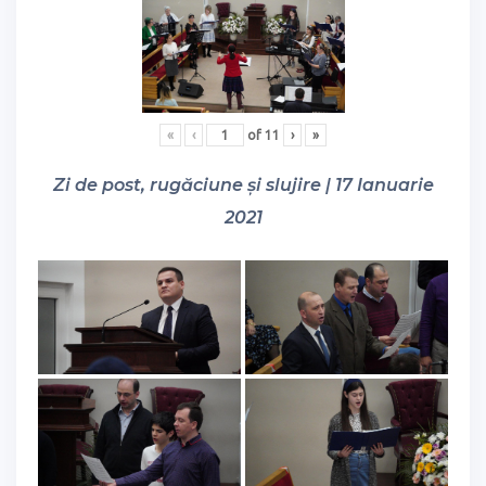
«
‹
of
11
›
»
Zi de post, rugăciune și slujire | 17 Ianuarie
2021