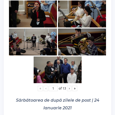
«
‹
of
13
›
»
Sărbătoarea de după zilele de post | 24
Ianuarie 2021