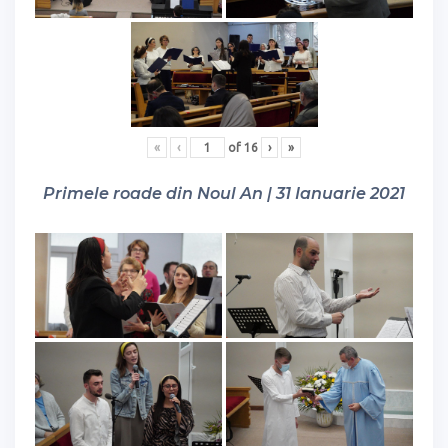
«
‹
of
16
›
»
Primele roade din Noul An | 31 Ianuarie 2021