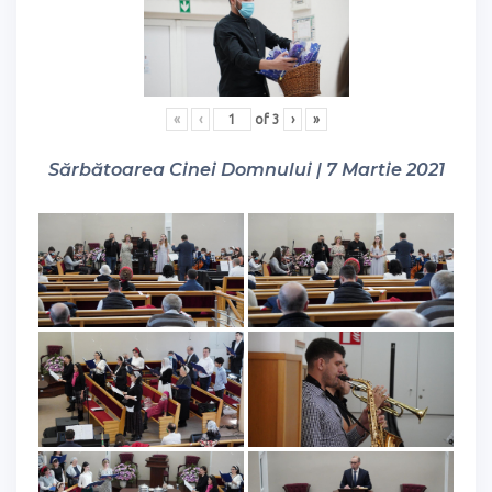
«
‹
of
3
›
»
Sărbătoarea Cinei Domnului | 7 Martie 2021