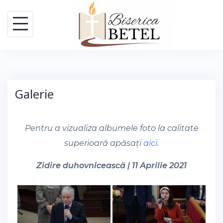
Skip
to
content
Galerie
Pentru a vizualiza albumele foto la calitate
superioară apăsați
aici
.
Zidire duhovnicească | 11 Aprilie 2021