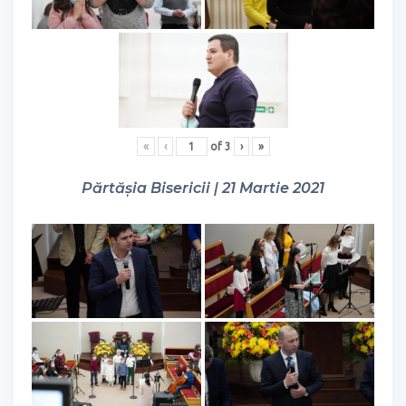
«
‹
of
3
›
»
Părtășia Bisericii | 21 Martie 2021