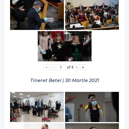
«
‹
of
8
›
»
Tineret Betel | 30 Martie 2021