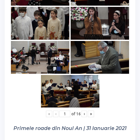
«
‹
of
16
›
»
Primele roade din Noul An | 31 Ianuarie 2021