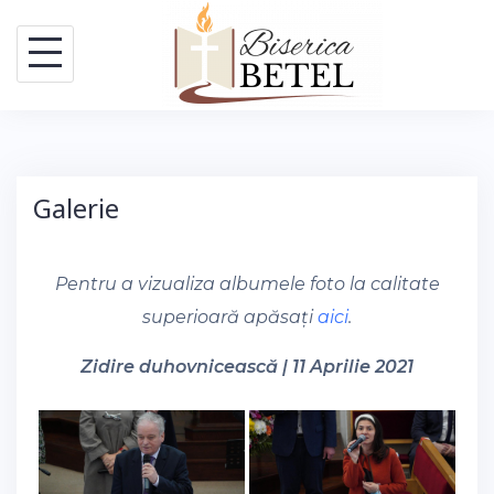
Skip
to
content
Galerie
Pentru a vizualiza albumele foto la calitate
superioară apăsați
aici
.
Zidire duhovnicească | 11 Aprilie 2021