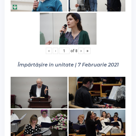
«
‹
of
8
›
»
Împărtășire în unitate | 7 Februarie 2021