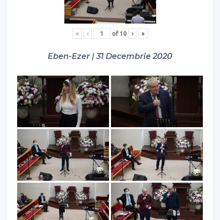
«
‹
of
10
›
»
Eben-Ezer | 31 Decembrie 2020