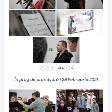
«
‹
of
6
›
»
În prag de primăvară | 28 Februarie 2021