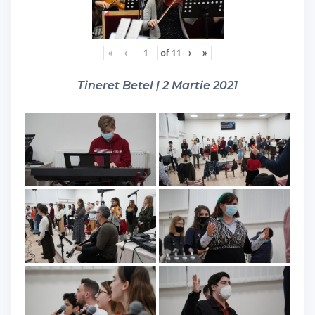
«
‹
of
11
›
»
Tineret Betel | 2 Martie 2021