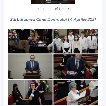
«
‹
of
6
›
»
Sărbătoarea Cinei Domnului | 4 Aprilie 2021