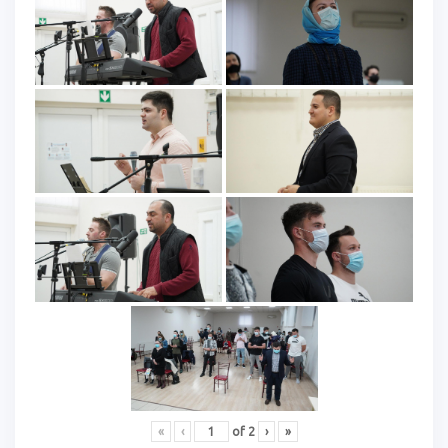
«
‹
of
2
›
»