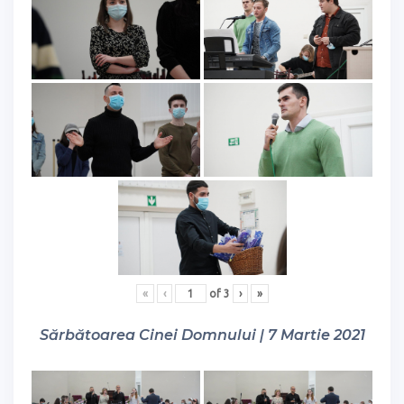
«
‹
of
3
›
»
Sărbătoarea Cinei Domnului | 7 Martie 2021