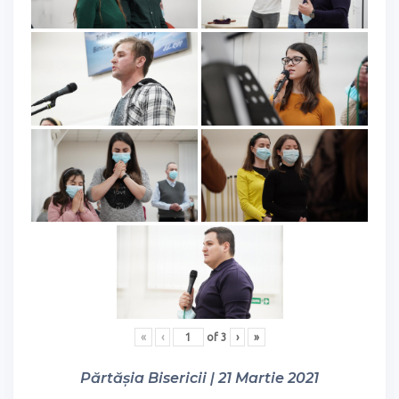
«
‹
of
3
›
»
Părtășia Bisericii | 21 Martie 2021