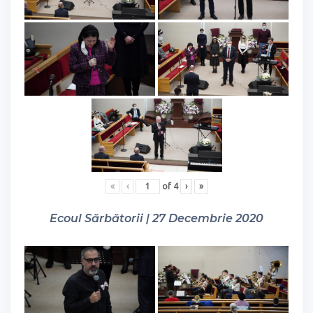
«
‹
of
4
›
»
Ecoul Sărbătorii | 27 Decembrie 2020