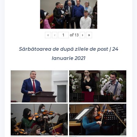
«
‹
of
13
›
»
Sărbătoarea de după zilele de post | 24
Ianuarie 2021