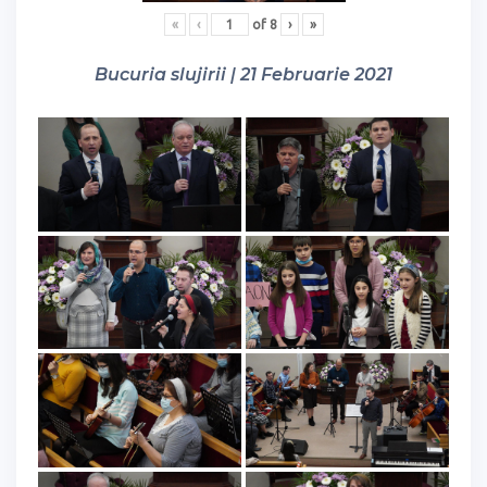
«
‹
of
8
›
»
Bucuria slujirii | 21 Februarie 2021