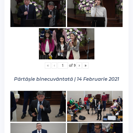
«
‹
of
9
›
»
Părtășie binecuvântată | 14 Februarie 2021