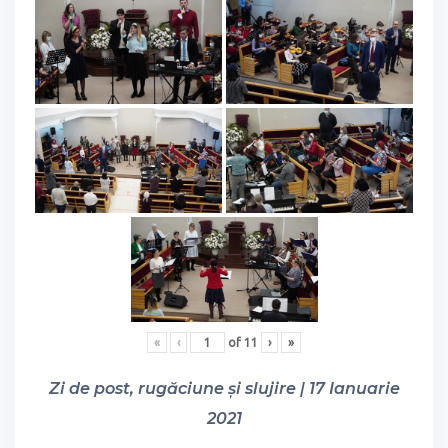
«
‹
of
11
›
»
Zi de post, rugăciune și slujire | 17 Ianuarie
2021