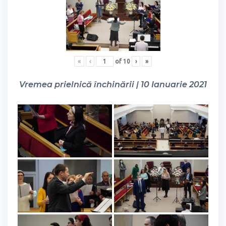
«
‹
of
10
›
»
Vremea prielnică închinării | 10 Ianuarie 2021