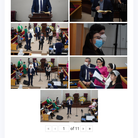
«
‹
of
11
›
»