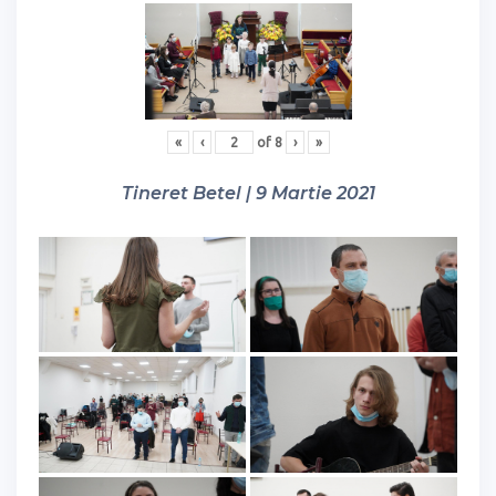
«
‹
of
8
›
»
Tineret Betel | 9 Martie 2021