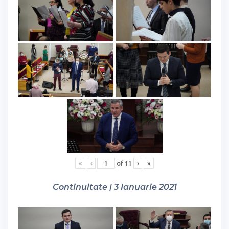
«
‹
of
11
›
»
Continuitate | 3 Ianuarie 2021