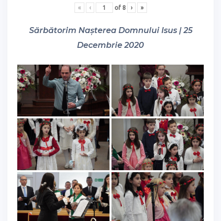
«
‹
of
8
›
»
Sărbătorim Nașterea Domnului Isus | 25
Decembrie 2020