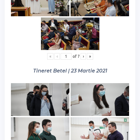
«
‹
of
7
›
»
Tineret Betel | 23 Martie 2021