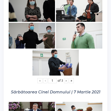
«
‹
of
3
›
»
Sărbătoarea Cinei Domnului | 7 Martie 2021