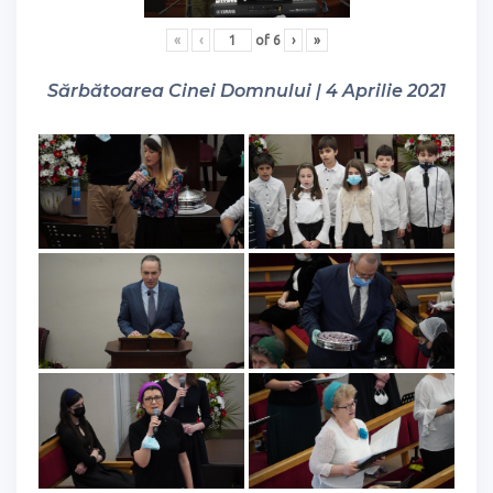
«
‹
of
6
›
»
Sărbătoarea Cinei Domnului | 4 Aprilie 2021