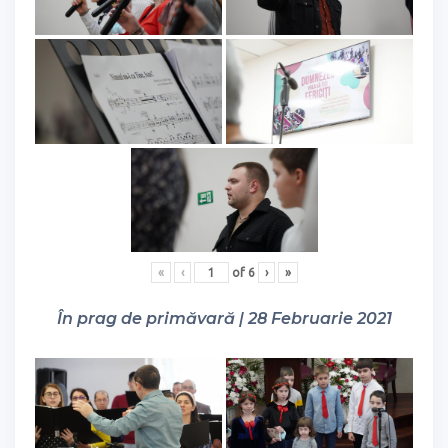
«
‹
of
6
›
»
În prag de primăvară | 28 Februarie 2021