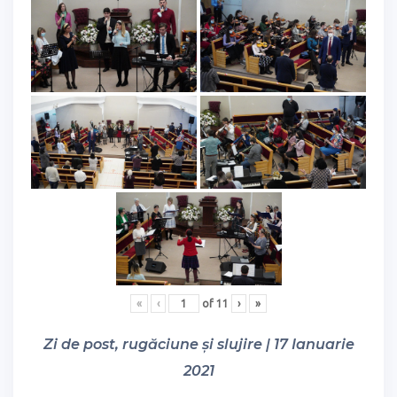
«
‹
of
11
›
»
Zi de post, rugăciune și slujire | 17 Ianuarie
2021