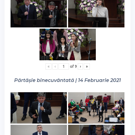
«
‹
of
9
›
»
Părtășie binecuvântată | 14 Februarie 2021