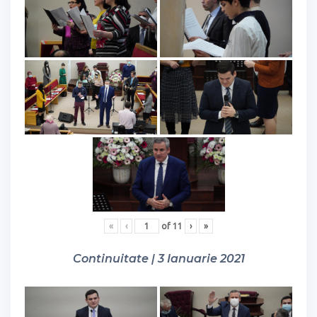
«
‹
of
11
›
»
Continuitate | 3 Ianuarie 2021