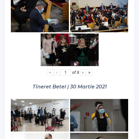
«
‹
of
8
›
»
Tineret Betel | 30 Martie 2021