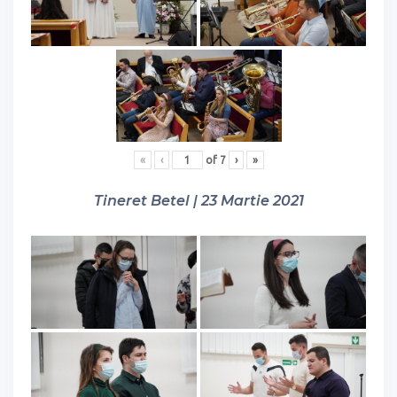
«
‹
of
7
›
»
Tineret Betel | 23 Martie 2021