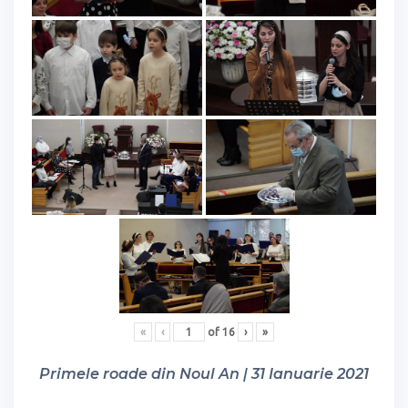
«
‹
of
16
›
»
Primele roade din Noul An | 31 Ianuarie 2021