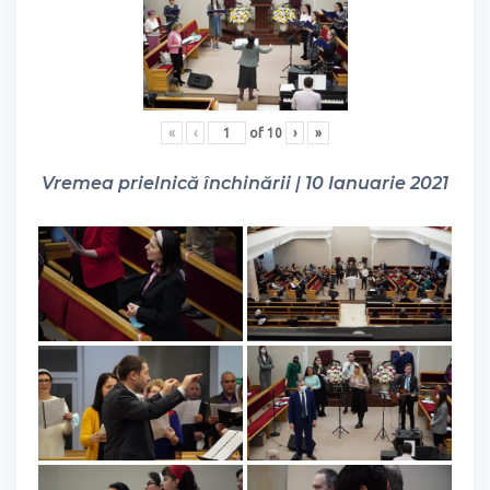
«
‹
of
10
›
»
Vremea prielnică închinării | 10 Ianuarie 2021