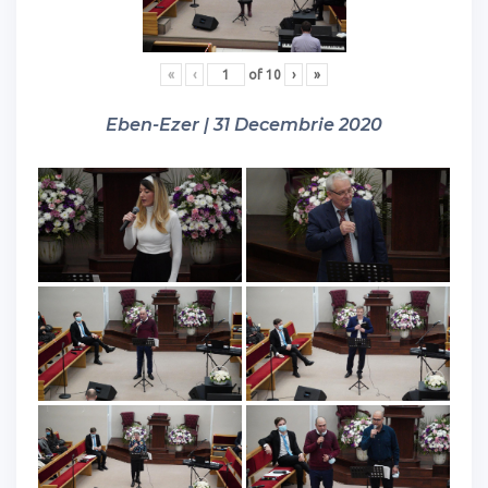
«
‹
of
10
›
»
Eben-Ezer | 31 Decembrie 2020