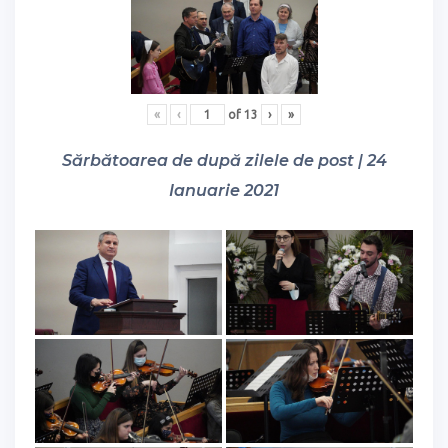
«
‹
of
13
›
»
Sărbătoarea de după zilele de post | 24
Ianuarie 2021