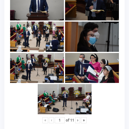
«
‹
of
11
›
»