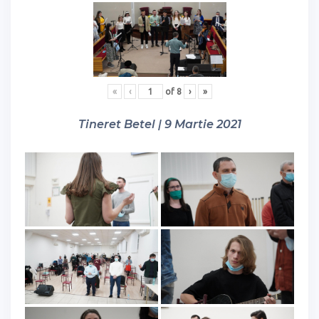
«
‹
of
8
›
»
Tineret Betel | 9 Martie 2021