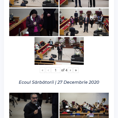
«
‹
of
4
›
»
Ecoul Sărbătorii | 27 Decembrie 2020