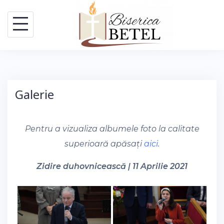
Skip
to
content
Galerie
Pentru a vizualiza albumele foto la calitate
superioară apăsați
aici
.
Zidire duhovnicească | 11 Aprilie 2021