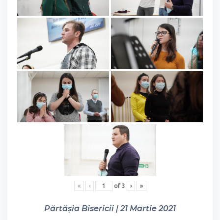
«
‹
of
3
›
»
Părtășia Bisericii | 21 Martie 2021