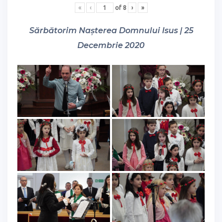
«
‹
of
8
›
»
Sărbătorim Nașterea Domnului Isus | 25
Decembrie 2020