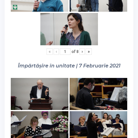
«
‹
of
8
›
»
Împărtășire în unitate | 7 Februarie 2021