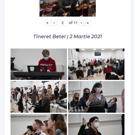
«
‹
of
11
›
»
Tineret Betel | 2 Martie 2021