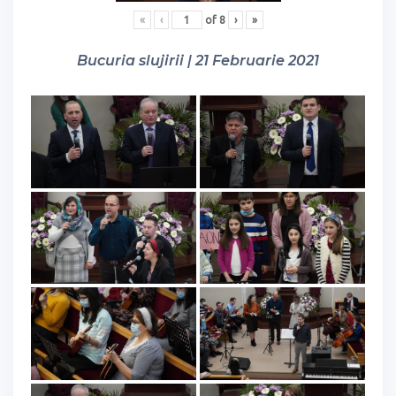
«
‹
of
8
›
»
Bucuria slujirii | 21 Februarie 2021