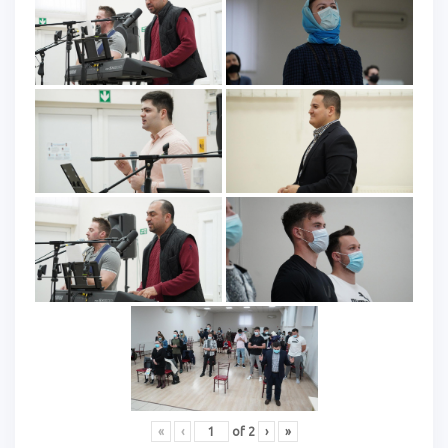
«
‹
of
2
›
»