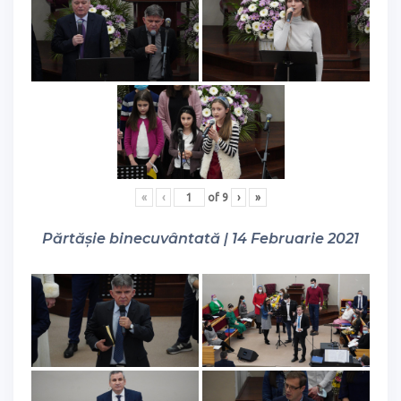
«
‹
of
9
›
»
Părtășie binecuvântată | 14 Februarie 2021