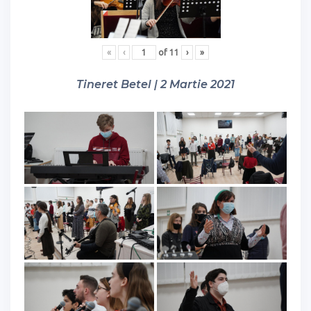
«
‹
of
11
›
»
Tineret Betel | 2 Martie 2021