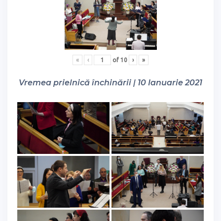
«
‹
of
10
›
»
Vremea prielnică închinării | 10 Ianuarie 2021