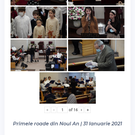
«
‹
of
16
›
»
Primele roade din Noul An | 31 Ianuarie 2021