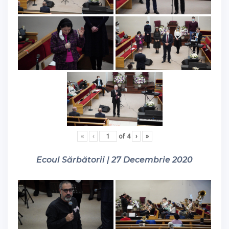
«
‹
of
4
›
»
Ecoul Sărbătorii | 27 Decembrie 2020