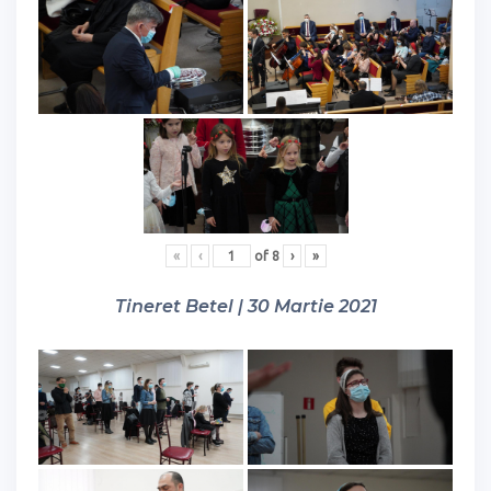
«
‹
of
8
›
»
Tineret Betel | 30 Martie 2021