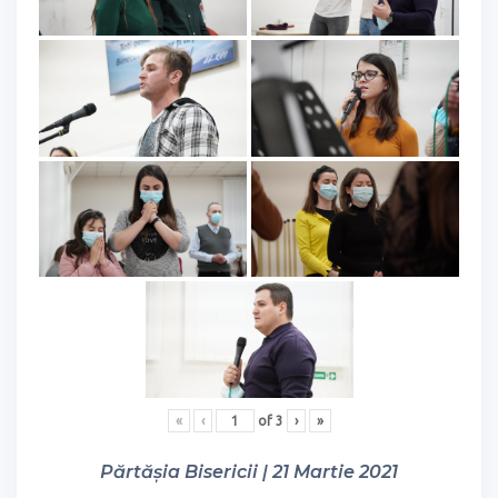
«
‹
of
3
›
»
Părtășia Bisericii | 21 Martie 2021