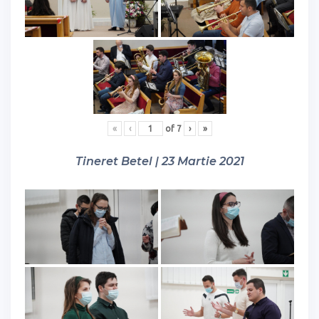
«
‹
of
7
›
»
Tineret Betel | 23 Martie 2021