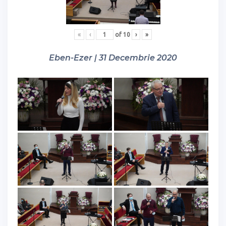
«
‹
of
10
›
»
Eben-Ezer | 31 Decembrie 2020