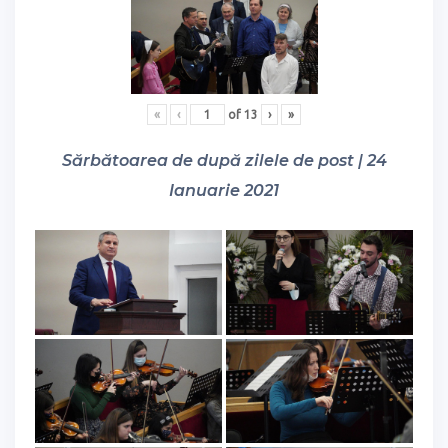
«
‹
of
13
›
»
Sărbătoarea de după zilele de post | 24
Ianuarie 2021