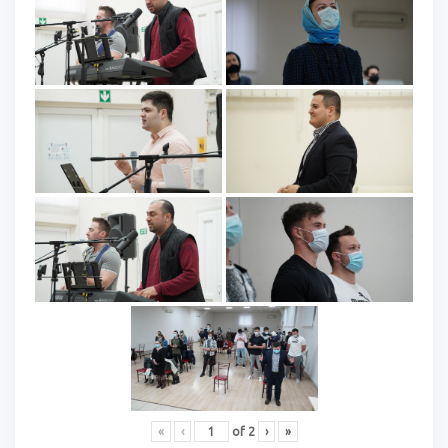
«
‹
of
2
›
»