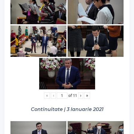
«
‹
of
11
›
»
Continuitate | 3 Ianuarie 2021