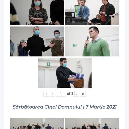
«
‹
of
3
›
»
Sărbătoarea Cinei Domnului | 7 Martie 2021