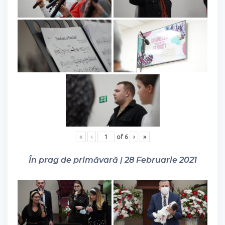
«
‹
of
6
›
»
În prag de primăvară | 28 Februarie 2021