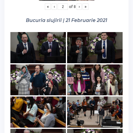
«
‹
of
8
›
»
Bucuria slujirii | 21 Februarie 2021