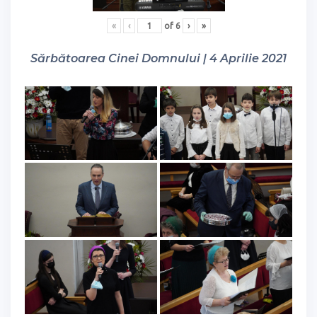
«
‹
of
6
›
»
Sărbătoarea Cinei Domnului | 4 Aprilie 2021