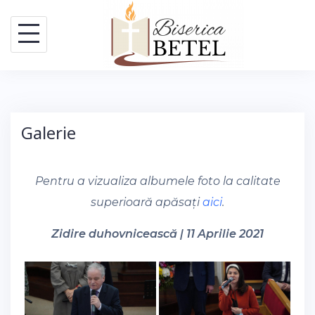
Skip
to
content
Galerie
Pentru a vizualiza albumele foto la calitate
superioară apăsați
aici
.
Zidire duhovnicească | 11 Aprilie 2021