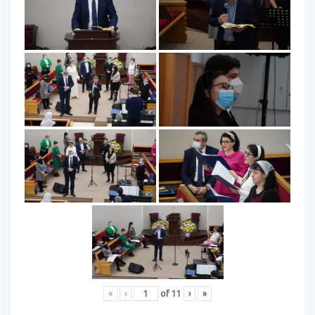
«
‹
of
11
›
»