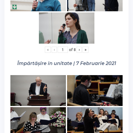
«
‹
of
8
›
»
Împărtășire în unitate | 7 Februarie 2021