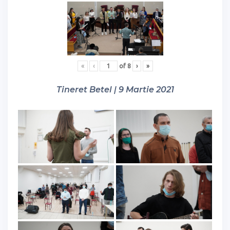
«
‹
of
8
›
»
Tineret Betel | 9 Martie 2021