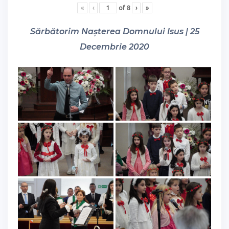
«
‹
of
8
›
»
Sărbătorim Nașterea Domnului Isus | 25
Decembrie 2020