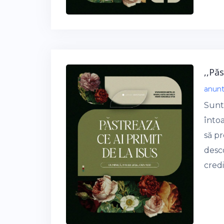
,,Pă
anun
Sunt
înto
să pr
desc
cred