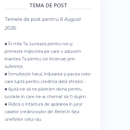
TEMA DE POST
Temele de post pentru
6 August
2026
:
■ În mila Ta, lucrează pentru noi și
primește mijlocirea pe care o aducem
înaintea Ta pentru cei încercați prin
suferință;
■ Înmulțește harul, îndurarea și pacea celor
care luptă pentru credința dată sfinților ;
■ Ajută-ne să ne păstrăm râvna pentru
lucrările în care ne-ai chemat să-Ți slujim;
■ Ridică o întăritură de apărarea în jurul
caselor credincioșilor din Betel în fața
uneltirilor celui rău.