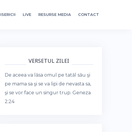
ISERICII
LIVE
RESURSE MEDIA
CONTACT
VERSETUL ZILEI
De aceea va lăsa omul pe tatăl său şi
pe mama sa şi se va lipi de nevasta sa,
şi se vor face un singur trup.
Geneza
2:24