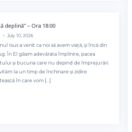
ață deplină” – Ora 18:00
t
–
July 10, 2026
l Isus a venit ca noi să avem viață, și încă din
g. În El găsim adevărata împlinire, pacea
tului și bucuria care nu depind de împrejurări.
vităm la un timp de închinare și zidire
tească în care vom […]