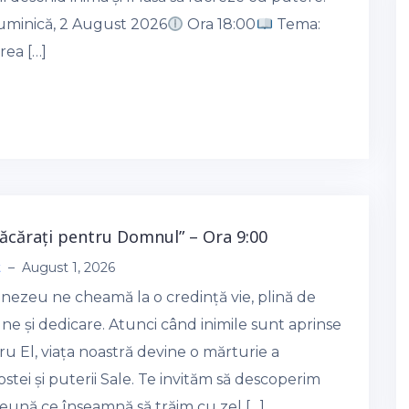
minică, 2 August 2026
Ora 18:00
Tema:
rea […]
flăcărați pentru Domnul” – Ora 9:00
t
–
August 1, 2026
ezeu ne cheamă la o credință vie, plină de
ne și dedicare. Atunci când inimile sunt aprinse
u El, viața noastră devine o mărturie a
stei și puterii Sale. Te invităm să descoperim
eună ce înseamnă să trăim cu zel […]