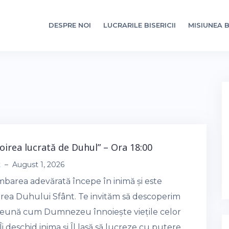
DESPRE NOI
LUCRARILE BISERICII
MISIUNEA B
noirea lucrată de Duhul” – Ora 18:00
t
–
August 1, 2026
mbarea adevărată începe în inimă și este
area Duhului Sfânt. Te invităm să descoperim
eună cum Dumnezeu înnoiește viețile celor
Îi deschid inima și Îl lasă să lucreze cu putere.