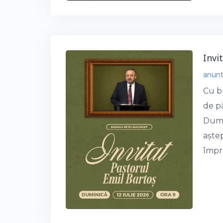
Invi
anun
Cu bu
de pă
Dumn
aște
împre