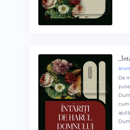
,,În
anun
De m
puter
Dumn
cum 
ajută
Dumin