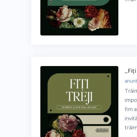
,,Fiț
anun
Trăi
impo
fim a
invi
trăim