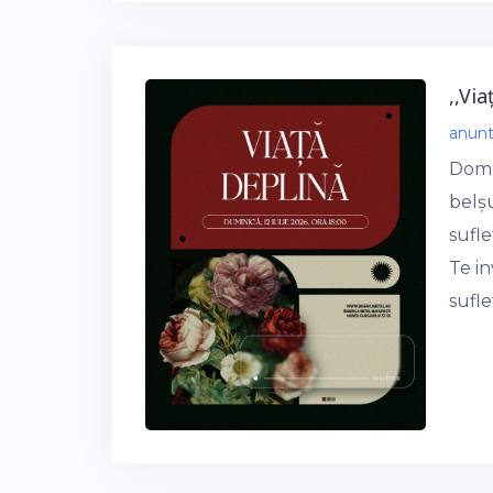
,,Vi
anun
Domnu
belșu
sufle
Te in
sufle