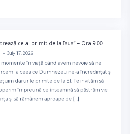
strează ce ai primit de la Isus” – Ora 9:00
t
–
July 17, 2026
 momente în viață când avem nevoie să ne
arcem la ceea ce Dumnezeu ne-a încredințat și
ețuim darurile primite de la El. Te invităm să
operim împreună ce înseamnă să păstrăm vie
ința și să rămânem aproape de […]