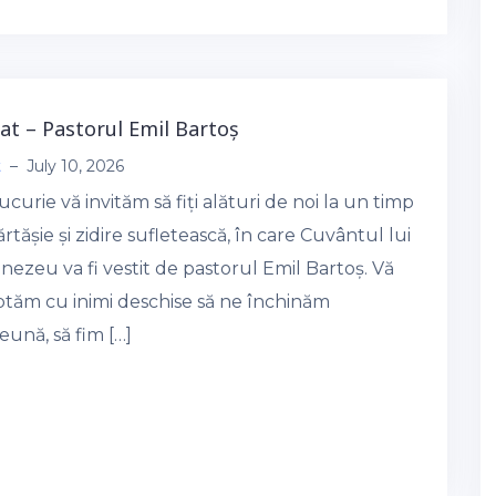
tat – Pastorul Emil Bartoș
t
–
July 10, 2026
curie vă invităm să fiți alături de noi la un timp
rtășie și zidire sufletească, în care Cuvântul lui
ezeu va fi vestit de pastorul Emil Bartoș. Vă
ptăm cu inimi deschise să ne închinăm
ună, să fim […]