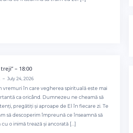
i treji” – 18:00
t
–
July 24, 2026
m vremuri în care vegherea spirituală este mai
rtantă ca oricând. Dumnezeu ne cheamă să
tenți, pregătiți și aproape de El în fiecare zi. Te
tăm să descoperim împreună ce înseamnă să
 cu o inimă trează și ancorată […]