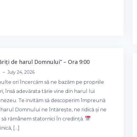
tăriți de harul Domnului” – Ora 9:00
t
–
July 24, 2026
ulte ori încercăm să ne bazăm pe propriile
i, însă adevărata tărie vine din harul lui
ezeu. Te invităm să descoperim împreună
harul Domnului ne întărește, ne ridică și ne
 să rămânem statornici în credință.
ică, […]