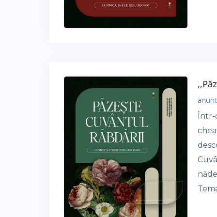
,,Pă
anun
Într
cheam
desc
Cuvân
năde
Tema