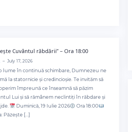
zește Cuvântul răbdării” – Ora 18:00
t
–
July 17, 2026
-o lume în continuă schimbare, Dumnezeu ne
ă la statornicie și credincioșie. Te invităm să
operim împreună ce înseamnă să păzim
tul Lui și să rămânem neclintiți în răbdare și
jde.
Duminică, 19 Iulie 2026
Ora 18:00
: Păzește […]