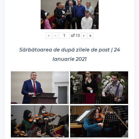
«
‹
of
13
›
»
Sărbătoarea de după zilele de post | 24
Ianuarie 2021