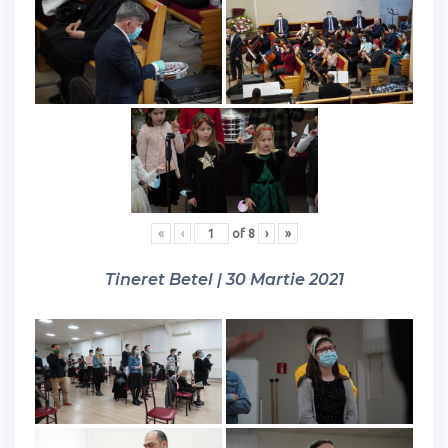
«
‹
of
8
›
»
Tineret Betel | 30 Martie 2021