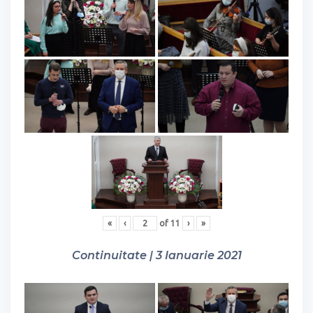
«
‹
of
11
›
»
Continuitate | 3 Ianuarie 2021