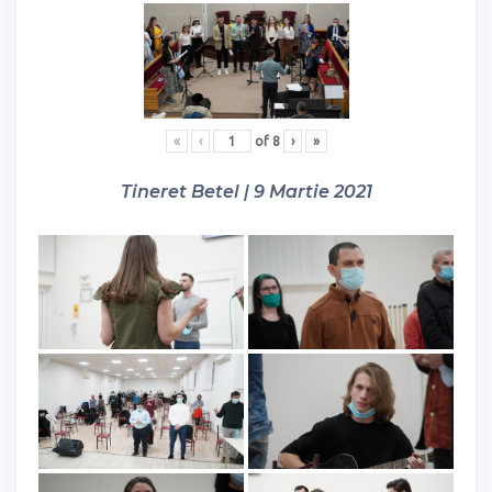
«
‹
of
8
›
»
Tineret Betel | 9 Martie 2021