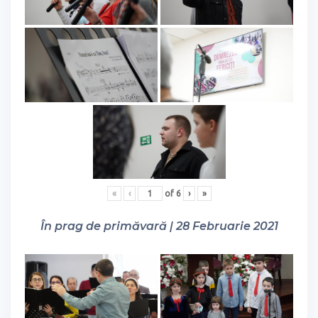
«
‹
of
6
›
»
În prag de primăvară | 28 Februarie 2021