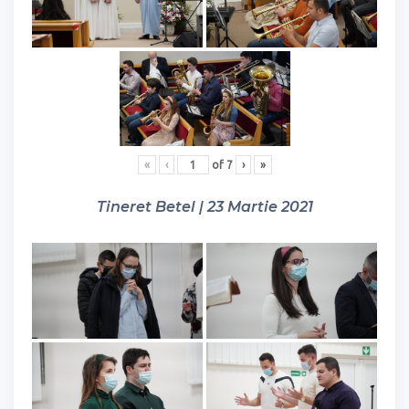
«
‹
of
7
›
»
Tineret Betel | 23 Martie 2021