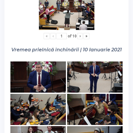
«
‹
of
10
›
»
Vremea prielnică închinării | 10 Ianuarie 2021