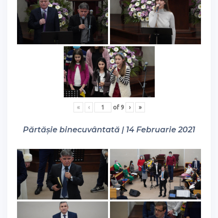
«
‹
of
9
›
»
Părtășie binecuvântată | 14 Februarie 2021