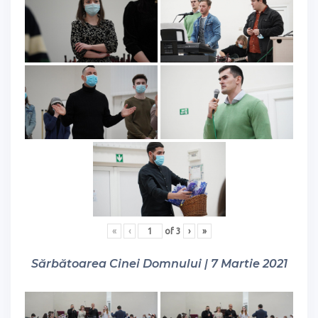
«
‹
of
3
›
»
Sărbătoarea Cinei Domnului | 7 Martie 2021