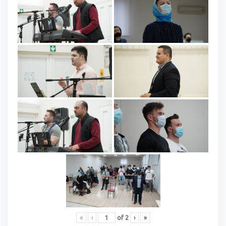
«
‹
of
2
›
»