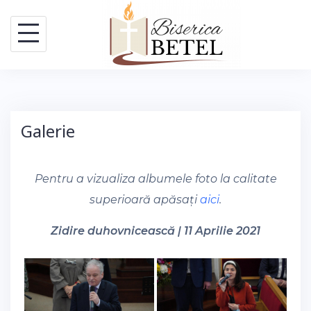
Skip
to
content
Galerie
Pentru a vizualiza albumele foto la calitate
superioară apăsați
aici
.
Zidire duhovnicească | 11 Aprilie 2021