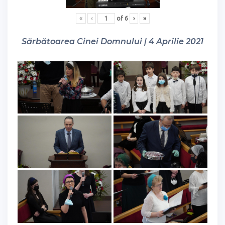
«
‹
of
6
›
»
Sărbătoarea Cinei Domnului | 4 Aprilie 2021