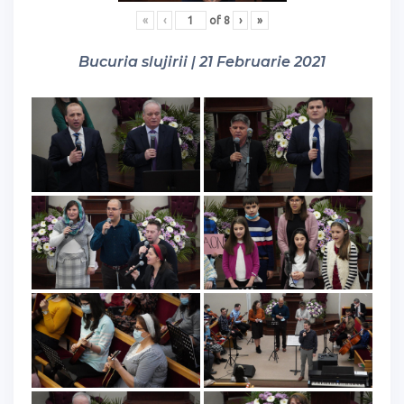
«
‹
of
8
›
»
Bucuria slujirii | 21 Februarie 2021