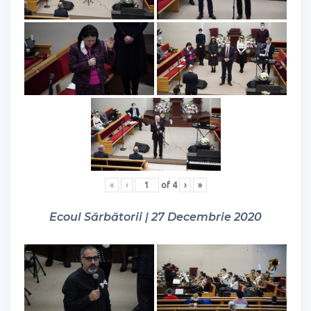
«
‹
of
4
›
»
Ecoul Sărbătorii | 27 Decembrie 2020