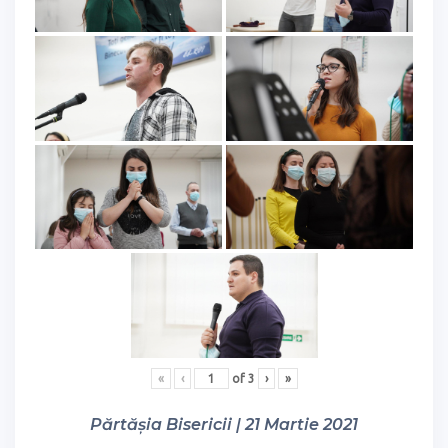
«
‹
of
3
›
»
Părtășia Bisericii | 21 Martie 2021