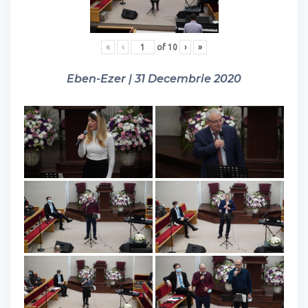
«
‹
of
10
›
»
Eben-Ezer | 31 Decembrie 2020