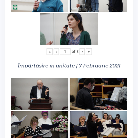
«
‹
of
8
›
»
Împărtășire în unitate | 7 Februarie 2021