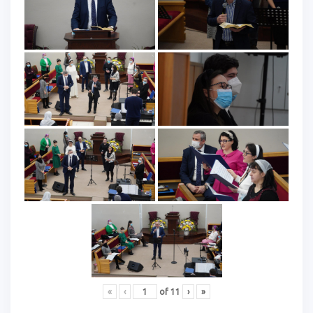
«
‹
of
11
›
»