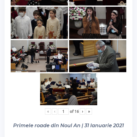
«
‹
of
16
›
»
Primele roade din Noul An | 31 Ianuarie 2021