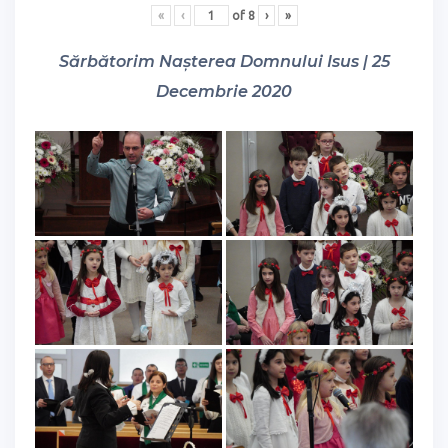
«
‹
of
8
›
»
Sărbătorim Nașterea Domnului Isus | 25
Decembrie 2020