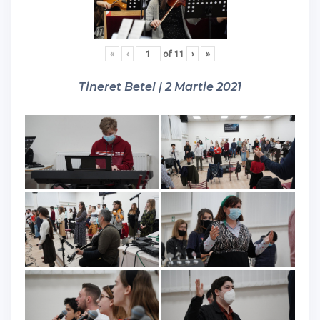
«
‹
of
11
›
»
Tineret Betel | 2 Martie 2021