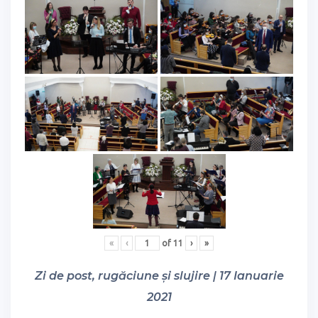
«
‹
of
11
›
»
Zi de post, rugăciune și slujire | 17 Ianuarie
2021