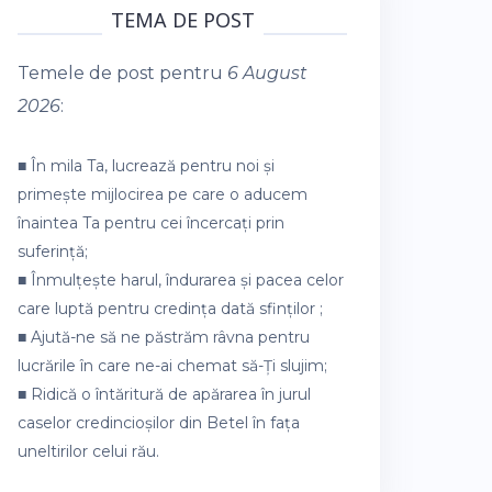
TEMA DE POST
Temele de post pentru
6 August
2026
:
■ În mila Ta, lucrează pentru noi și
primește mijlocirea pe care o aducem
înaintea Ta pentru cei încercați prin
suferință;
■ Înmulțește harul, îndurarea și pacea celor
care luptă pentru credința dată sfinților ;
■ Ajută-ne să ne păstrăm râvna pentru
lucrările în care ne-ai chemat să-Ți slujim;
■ Ridică o întăritură de apărarea în jurul
caselor credincioșilor din Betel în fața
uneltirilor celui rău.