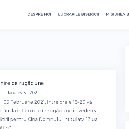
DESPRE NOI
LUCRARILE BISERICII
MISIUNEA B
lnire de rugăciune
t
–
January 31, 2021
i, 05 Februarie 2021, între orele 18-20 vă
ptăm la întâlnirea de rugăciune în vederea
tirii pentru Cina Domnului intitulată “Ziua
tirii”.