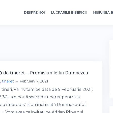
DESPRE NOI
LUCRARILE BISERICII
MISIUNEA B
ă de tineret – Promisiunile lui Dumnezeu
t
,
tineret
–
February 7, 2021
 tineri, Vă invităm pe data de 9 Februarie 2021,
8:30, la o nouă seară de tineret pentru a
bra împreună ziua închinată Dumnezeului
u. Vom avea ca invitați pe Adrian Pîrvan și