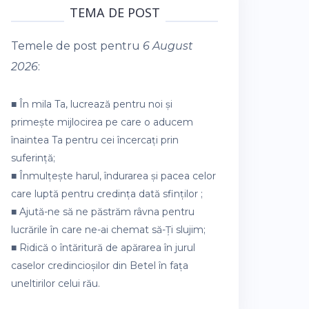
TEMA DE POST
Temele de post pentru
6 August
2026
:
■ În mila Ta, lucrează pentru noi și
primește mijlocirea pe care o aducem
înaintea Ta pentru cei încercați prin
suferință;
■ Înmulțește harul, îndurarea și pacea celor
care luptă pentru credința dată sfinților ;
■ Ajută-ne să ne păstrăm râvna pentru
lucrările în care ne-ai chemat să-Ți slujim;
■ Ridică o întăritură de apărarea în jurul
caselor credincioșilor din Betel în fața
uneltirilor celui rău.