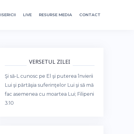
ISERICII
LIVE
RESURSE MEDIA
CONTACT
VERSETUL ZILEI
Şi să-L cunosc pe El şi puterea învierii
Lui şi părtăşia suferinţelor Lui şi să mă
fac asemenea cu moartea Lui;
Filipeni
3:10