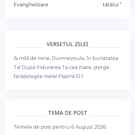
navigation
Evanghelizare
tatălui “
VERSETUL ZILEI
Ai milă de mine, Dumnezeule, în bunătatea
Ta! După îndurarea Ta cea mare, şterge
fărădelegile mele!
Psalmii 51:1
TEMA DE POST
Temele de post pentru
6 August 2026
: