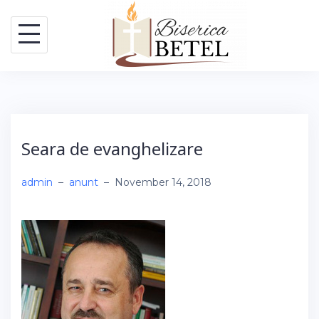
Skip
to
content
Seara de evanghelizare
admin
–
anunt
–
November 14, 2018