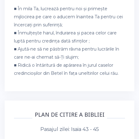
■ În mila Ta, lucrează pentru noi și primește
mijlocirea pe care o aducem înaintea Ta pentru cei
încercați prin suferință;
■ Înmulțește harul, îndurarea și pacea celor care
luptă pentru credința dată sfinților ;
■ Ajută-ne să ne păstrăm râvna pentru lucrările în
care ne-ai chemat să-Ți slujim;
■ Ridică o întăritură de apărarea în jurul caselor
credincioșilor din Betel în fața uneltirilor celui rău.
PLAN DE CITIRE A BIBLIEI
Pasajul zilei:
Isaia 43 - 45