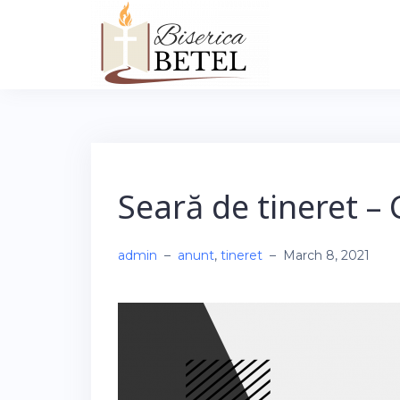
Skip
to
content
Seară de tineret –
admin
–
anunt
,
tineret
–
March 8, 2021