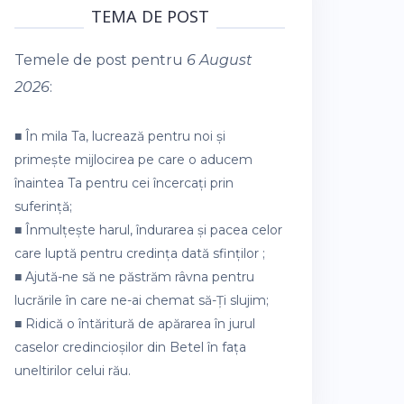
TEMA DE POST
Temele de post pentru
6 August
2026
:
■ În mila Ta, lucrează pentru noi și
primește mijlocirea pe care o aducem
înaintea Ta pentru cei încercați prin
suferință;
■ Înmulțește harul, îndurarea și pacea celor
care luptă pentru credința dată sfinților ;
■ Ajută-ne să ne păstrăm râvna pentru
lucrările în care ne-ai chemat să-Ți slujim;
■ Ridică o întăritură de apărarea în jurul
caselor credincioșilor din Betel în fața
uneltirilor celui rău.