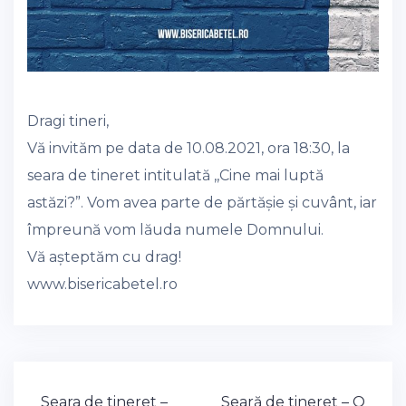
Dragi tineri,
Vă invităm pe data de 10.08.2021, ora 18:30, la
seara de tineret intitulată ,,Cine mai luptă
astăzi?”. Vom avea parte de părtășie și cuvânt, iar
împreună vom lăuda numele Domnului.
Vă așteptăm cu drag!
www.bisericabetel.ro
Post
Seara de tineret –
Seară de tineret – O