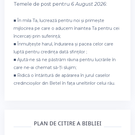
Temele de post pentru
6 August 2026
:
■ În mila Ta, lucrează pentru noi și primește
mijlocirea pe care o aducem înaintea Ta pentru cei
încercați prin suferință;
■ Înmulțește harul, îndurarea și pacea celor care
luptă pentru credința dată sfinților ;
■ Ajută-ne să ne păstrăm râvna pentru lucrările în
care ne-ai chemat să-Ți slujim;
■ Ridică o întăritură de apărarea în jurul caselor
credincioșilor din Betel în fața uneltirilor celui rău.
PLAN DE CITIRE A BIBLIEI