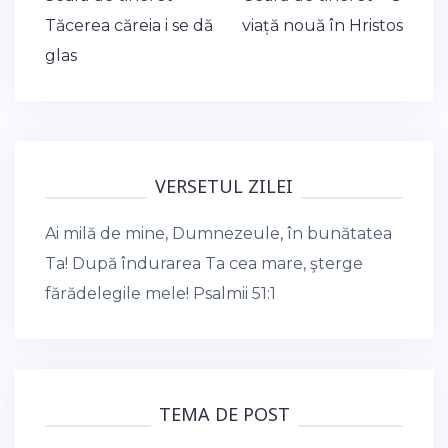
navigation
Tăcerea căreia i se dă
viață nouă în Hristos
glas
VERSETUL ZILEI
Ai milă de mine, Dumnezeule, în bunătatea
Ta! După îndurarea Ta cea mare, şterge
fărădelegile mele!
Psalmii 51:1
TEMA DE POST