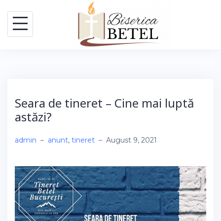
Skip
to
content
Seara de tineret – Cine mai luptă
astăzi?
admin
–
anunt
,
tineret
–
August 9, 2021