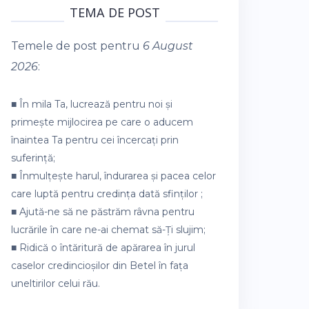
TEMA DE POST
Temele de post pentru
6 August
2026
:
■ În mila Ta, lucrează pentru noi și
primește mijlocirea pe care o aducem
înaintea Ta pentru cei încercați prin
suferință;
■ Înmulțește harul, îndurarea și pacea celor
care luptă pentru credința dată sfinților ;
■ Ajută-ne să ne păstrăm râvna pentru
lucrările în care ne-ai chemat să-Ți slujim;
■ Ridică o întăritură de apărarea în jurul
caselor credincioșilor din Betel în fața
uneltirilor celui rău.