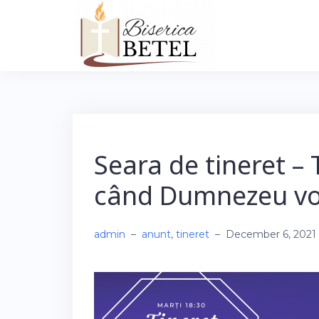
Skip
to
content
Seara de tineret –
când Dumnezeu vo
admin
–
anunt
,
tineret
–
December 6, 2021