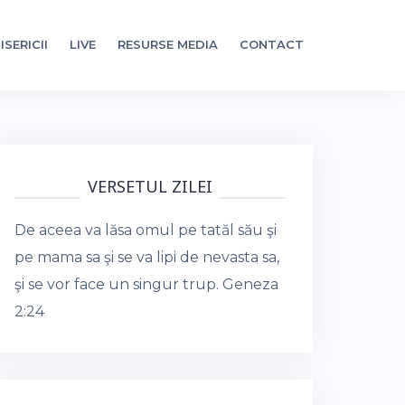
ISERICII
LIVE
RESURSE MEDIA
CONTACT
VERSETUL ZILEI
De aceea va lăsa omul pe tatăl său şi
pe mama sa şi se va lipi de nevasta sa,
şi se vor face un singur trup.
Geneza
2:24