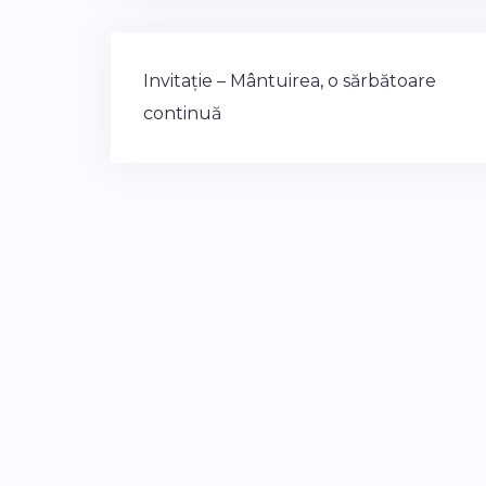
Post
Invitație – Mântuirea, o sărbătoare
navigation
continuă