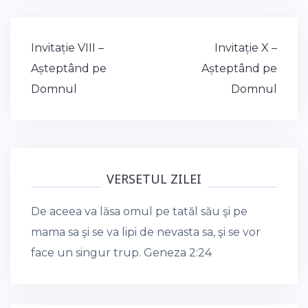
Post
Invitație VIII –
Invitație X –
navigation
Așteptând pe
Așteptând pe
Domnul
Domnul
VERSETUL ZILEI
De aceea va lăsa omul pe tatăl său şi pe
mama sa şi se va lipi de nevasta sa, şi se vor
face un singur trup.
Geneza 2:24