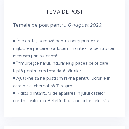
TEMA DE POST
Temele de post pentru
6 August 2026
:
■ În mila Ta, lucrează pentru noi și primește
mijlocirea pe care o aducem înaintea Ta pentru cei
încercați prin suferință;
■ Înmulțește harul, îndurarea și pacea celor care
luptă pentru credința dată sfinților ;
■ Ajută-ne să ne păstrăm râvna pentru lucrările în
care ne-ai chemat să-Ți slujim;
■ Ridică o întăritură de apărarea în jurul caselor
credincioșilor din Betel în fața uneltirilor celui rău.