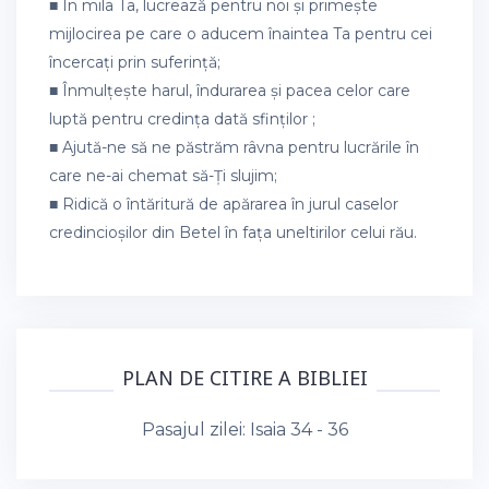
■ În mila Ta, lucrează pentru noi și primește
mijlocirea pe care o aducem înaintea Ta pentru cei
încercați prin suferință;
■ Înmulțește harul, îndurarea și pacea celor care
luptă pentru credința dată sfinților ;
■ Ajută-ne să ne păstrăm râvna pentru lucrările în
care ne-ai chemat să-Ți slujim;
■ Ridică o întăritură de apărarea în jurul caselor
credincioșilor din Betel în fața uneltirilor celui rău.
PLAN DE CITIRE A BIBLIEI
Pasajul zilei:
Isaia 34 - 36