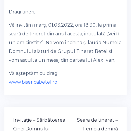
Dragi tineri,
Vă invităm marți, 01.03.2022, ora 18:30, la prima
seară de tineret din anul acesta, intitulată ,,Vei fi
un om cinstit?”. Ne vom închina și lăuda Numele
Domnului alături de Grupul Tineret Betel și
vom asculta un mesaj din partea lui Alex Ivan.
Vă așteptăm cu drag!
www.bisericabetel.ro
Post
Invitație – Sărbătoarea
Seara de tineret –
navigation
Cinei Domnului
Femeia demnă