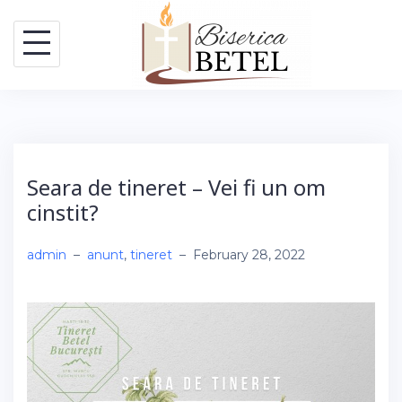
Skip
to
content
Seara de tineret – Vei fi un om
cinstit?
admin
–
anunt
,
tineret
–
February 28, 2022