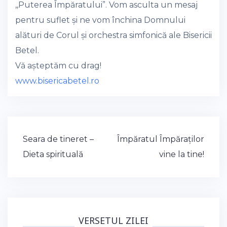
,,Puterea Împăratului”. Vom asculta un mesaj
pentru suflet și ne vom închina Domnului
alături de Corul și orchestra simfonică ale Bisericii
Betel.
Vă așteptăm cu drag!
www.bisericabetel.ro
Post
Seara de tineret –
Împăratul Împăraților
navigation
Dieta spirituală
vine la tine!
VERSETUL ZILEI