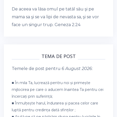
De aceea va lăsa omul pe tatăl său şi pe
mama sa şi se va lipi de nevasta sa, şi se vor
face un singur trup.
Geneza 2:24
TEMA DE POST
Temele de post pentru
6 August 2026
:
■ În mila Ta, lucrează pentru noi și primește
mijlocirea pe care o aducem înaintea Ta pentru cei
încercați prin suferință;
■ Înmulțește harul, îndurarea și pacea celor care
luptă pentru credința dată sfinților ;
■ Ajută-ne să ne păstrăm râvna pentru lucrările în