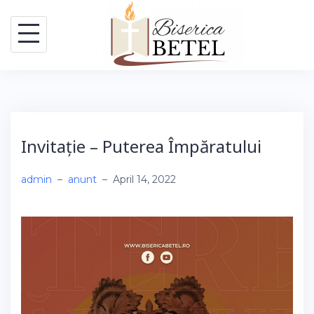
Skip
to
content
Invitație – Puterea Împăratului
admin
–
anunt
–
April 14, 2022