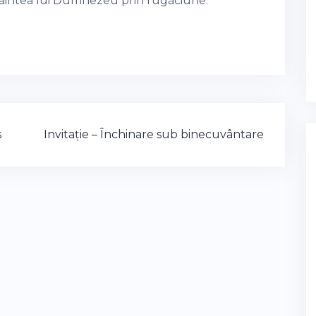
inaintea lui Dumnezeu prin rugăciune.
s
Invitație – Închinare sub binecuvântare