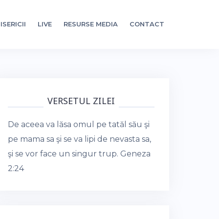
ISERICII
LIVE
RESURSE MEDIA
CONTACT
VERSETUL ZILEI
De aceea va lăsa omul pe tatăl său şi
pe mama sa şi se va lipi de nevasta sa,
şi se vor face un singur trup.
Geneza
2:24