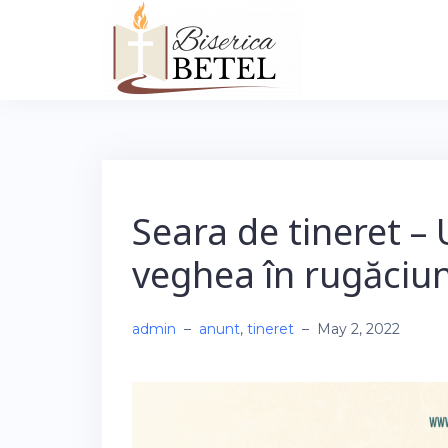
Skip
to
content
Seara de tineret – 
veghea în rugăciu
admin
–
anunt
,
tineret
–
May 2, 2022