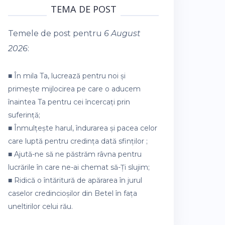
TEMA DE POST
Temele de post pentru
6 August
2026
:
■ În mila Ta, lucrează pentru noi și
primește mijlocirea pe care o aducem
înaintea Ta pentru cei încercați prin
suferință;
■ Înmulțește harul, îndurarea și pacea celor
care luptă pentru credința dată sfinților ;
■ Ajută-ne să ne păstrăm râvna pentru
lucrările în care ne-ai chemat să-Ți slujim;
■ Ridică o întăritură de apărarea în jurul
caselor credincioșilor din Betel în fața
uneltirilor celui rău.