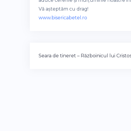
aduce cererile și mulțumirile noastre 
Vă așteptăm cu drag!
www.bisericabetel.ro
Post
Seara de tineret – Războinicul lui Cristo
navigation