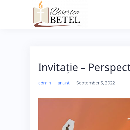
Skip
to
content
Invitație – Perspect
admin
–
anunt
–
September 3, 2022