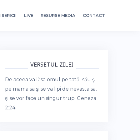
ISERICII
LIVE
RESURSE MEDIA
CONTACT
VERSETUL ZILEI
De aceea va lăsa omul pe tatăl său şi
pe mama sa şi se va lipi de nevasta sa,
şi se vor face un singur trup.
Geneza
2:24