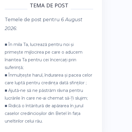
TEMA DE POST
Temele de post pentru
6 August
2026
:
■ În mila Ta, lucrează pentru noi și
primește mijlocirea pe care o aducem
înaintea Ta pentru cei încercați prin
suferință;
■ Înmulțește harul, îndurarea și pacea celor
care luptă pentru credința dată sfinților ;
■ Ajută-ne să ne păstrăm râvna pentru
lucrările în care ne-ai chemat să-Ți slujim;
■ Ridică o întăritură de apărarea în jurul
caselor credincioșilor din Betel în fața
uneltirilor celui rău.