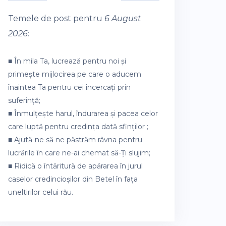
Temele de post pentru
6 August
2026
:
■ În mila Ta, lucrează pentru noi și
primește mijlocirea pe care o aducem
înaintea Ta pentru cei încercați prin
suferință;
■ Înmulțește harul, îndurarea și pacea celor
care luptă pentru credința dată sfinților ;
■ Ajută-ne să ne păstrăm râvna pentru
lucrările în care ne-ai chemat să-Ți slujim;
■ Ridică o întăritură de apărarea în jurul
caselor credincioșilor din Betel în fața
uneltirilor celui rău.