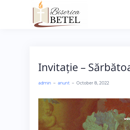
Skip
to
content
Invitație – Sărbăto
admin
–
anunt
–
October 8, 2022