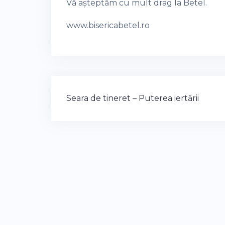
Vă așteptăm cu mult drag la Betel.
www.bisericabetel.ro
Post
Seara de tineret – Puterea iertării
navigation