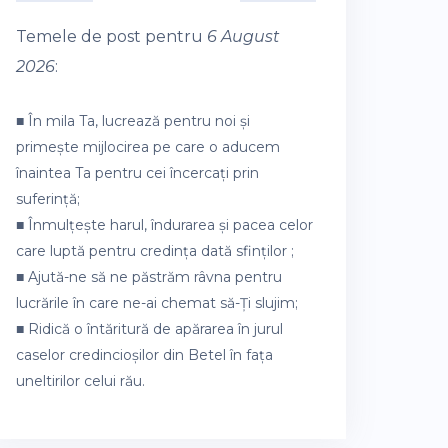
Temele de post pentru
6 August
2026
:
■ În mila Ta, lucrează pentru noi și
primește mijlocirea pe care o aducem
înaintea Ta pentru cei încercați prin
suferință;
■ Înmulțește harul, îndurarea și pacea celor
care luptă pentru credința dată sfinților ;
■ Ajută-ne să ne păstrăm râvna pentru
lucrările în care ne-ai chemat să-Ți slujim;
■ Ridică o întăritură de apărarea în jurul
caselor credincioșilor din Betel în fața
uneltirilor celui rău.