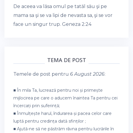
De aceea va lăsa omul pe tatăl său şi pe
mama sa şi se va lipi de nevasta sa, şi se vor
face un singur trup.
Geneza 2:24
TEMA DE POST
Temele de post pentru
6 August 2026
:
■ În mila Ta, lucrează pentru noi și primește
mijlocirea pe care o aducem înaintea Ta pentru cei
încercați prin suferință;
■ Înmulțește harul, îndurarea și pacea celor care
luptă pentru credința dată sfinților ;
■ Ajută-ne să ne păstrăm râvna pentru lucrările în