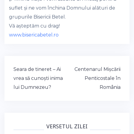
suflet și ne vom închina Domnului alături de
grupurile Bisericii Betel.
Vă așteptăm cu drag!
www.bisericabetel.ro
Post
Seara de tineret – Ai
Centenarul Mișcării
navigation
vrea să cunoști inima
Penticostale în
lui Dumnezeu?
România
VERSETUL ZILEI