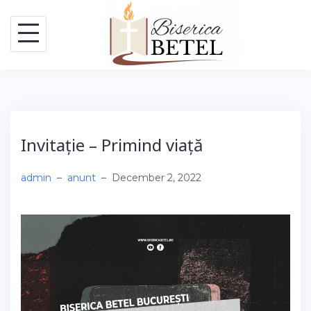
Skip
to
content
Invitație – Primind viață
admin
–
anunt
–
December 2, 2022