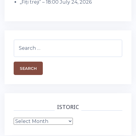
,,Fiți treji” – 18:00
July 24, 2026
Search
for:
ISTORIC
Istoric