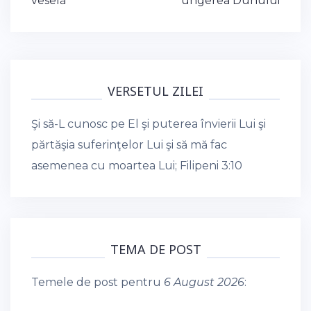
veselă
ungerea Duhului
VERSETUL ZILEI
Şi să-L cunosc pe El şi puterea învierii Lui şi
părtăşia suferinţelor Lui şi să mă fac
asemenea cu moartea Lui;
Filipeni 3:10
TEMA DE POST
Temele de post pentru
6 August 2026
: