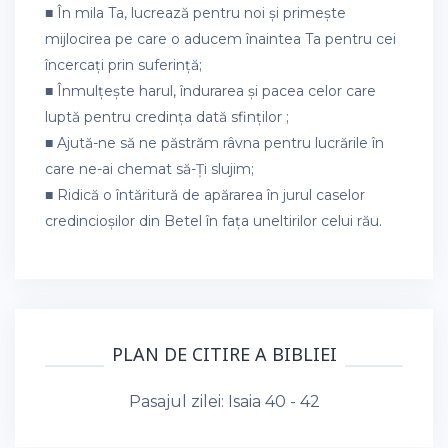
■ În mila Ta, lucrează pentru noi și primește
mijlocirea pe care o aducem înaintea Ta pentru cei
încercați prin suferință;
■ Înmulțește harul, îndurarea și pacea celor care
luptă pentru credința dată sfinților ;
■ Ajută-ne să ne păstrăm râvna pentru lucrările în
care ne-ai chemat să-Ți slujim;
■ Ridică o întăritură de apărarea în jurul caselor
credincioșilor din Betel în fața uneltirilor celui rău.
PLAN DE CITIRE A BIBLIEI
Pasajul zilei:
Isaia 40 - 42