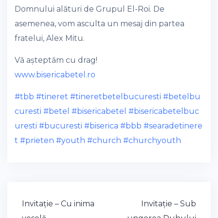
Domnului alături de Grupul El-Roi. De
asemenea, vom asculta un mesaj din partea
fratelui, Alex Mitu.
Vă așteptăm cu drag!
www.bisericabetel.ro
#tbb
#tineret
#tineretbetelbucuresti
#betelbu
curesti
#betel
#bisericabetel
#bisericabetelbuc
uresti
#bucuresti
#biserica
#bbb
#searadetinere
t
#prieten
#youth
#church
#churchyouth
Post
Invitație – Cu inima
Invitație – Sub
navigation