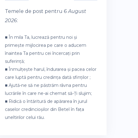
Temele de post pentru
6 August
2026
:
■ În mila Ta, lucrează pentru noi și
primește mijlocirea pe care o aducem
înaintea Ta pentru cei încercați prin
suferință;
■ Înmulțește harul, îndurarea și pacea celor
care luptă pentru credința dată sfinților ;
■ Ajută-ne să ne păstrăm râvna pentru
lucrările în care ne-ai chemat să-Ți slujim;
■ Ridică o întăritură de apărarea în jurul
caselor credincioșilor din Betel în fața
uneltirilor celui rău.