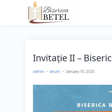
Skip
to
content
Invitație II – Biser
admin
–
anunt
–
January 10, 2023