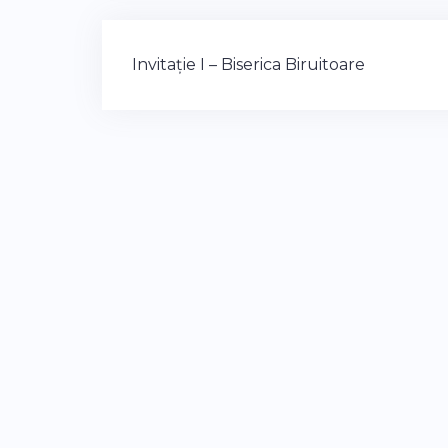
Post
Invitație I – Biserica Biruitoare
navigation