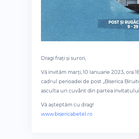
Dragi frați și surori,
Vă invităm marți, 10 Ianuarie 2023, ora 1
cadrul perioadei de post ,,Biserica Bi
asculta un cuvânt din partea invitatulu
Vă așteptăm cu drag!
www.bisericabetel.ro