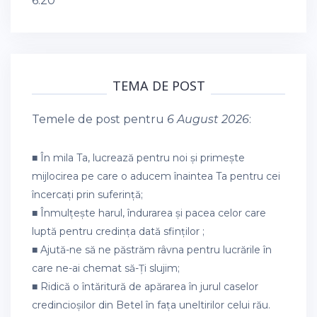
6:20
TEMA DE POST
Temele de post pentru
6 August 2026
:
■ În mila Ta, lucrează pentru noi și primește
mijlocirea pe care o aducem înaintea Ta pentru cei
încercați prin suferință;
■ Înmulțește harul, îndurarea și pacea celor care
luptă pentru credința dată sfinților ;
■ Ajută-ne să ne păstrăm râvna pentru lucrările în
care ne-ai chemat să-Ți slujim;
■ Ridică o întăritură de apărarea în jurul caselor
credincioșilor din Betel în fața uneltirilor celui rău.