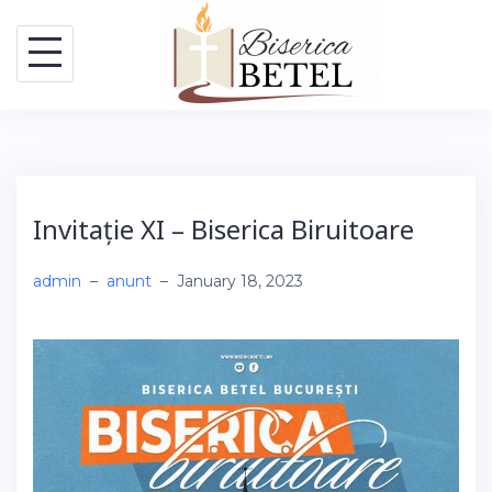
Skip
to
content
Invitație XI – Biserica Biruitoare
admin
–
anunt
–
January 18, 2023