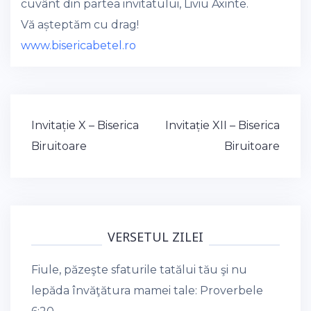
cuvânt din partea invitatului, Liviu Axinte.
Vă așteptăm cu drag!
www.bisericabetel.ro
Post
Invitație X – Biserica
Invitație XII – Biserica
navigation
Biruitoare
Biruitoare
VERSETUL ZILEI
Fiule, păzeşte sfaturile tatălui tău şi nu
lepăda învăţătura mamei tale:
Proverbele