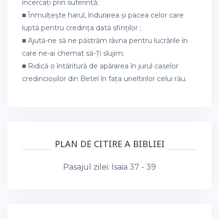
încercați prin suferință;
■ Înmulțește harul, îndurarea și pacea celor care
luptă pentru credința dată sfinților ;
■ Ajută-ne să ne păstrăm râvna pentru lucrările în
care ne-ai chemat să-Ți slujim;
■ Ridică o întăritură de apărarea în jurul caselor
credincioșilor din Betel în fața uneltirilor celui rău.
PLAN DE CITIRE A BIBLIEI
Pasajul zilei:
Isaia 37 - 39