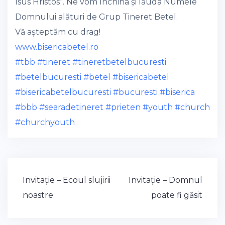
Isus Hristos”. Ne vom închina și lăuda Numele
Domnului alături de Grup Tineret Betel.
Vă așteptăm cu drag!
www.bisericabetel.ro
#tbb
#tineret
#tineretbetelbucuresti
#betelbucuresti
#betel
#bisericabetel
#bisericabetelbucuresti
#bucuresti
#biserica
#bbb
#searadetineret
#prieten
#youth
#church
#churchyouth
Post
Invitație – Ecoul slujirii
Invitație – Domnul
navigation
noastre
poate fi găsit