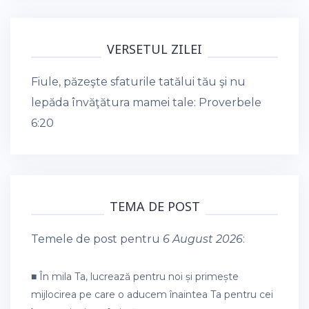
VERSETUL ZILEI
Fiule, păzeşte sfaturile tatălui tău şi nu
lepăda învăţătura mamei tale:
Proverbele
6:20
TEMA DE POST
Temele de post pentru
6 August 2026
:
■ În mila Ta, lucrează pentru noi și primește
mijlocirea pe care o aducem înaintea Ta pentru cei