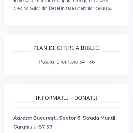
■ Ridică o întăritură de apărarea în jurul caselor
credincioșilor din Betel în fața uneltirilor celui rău.
PLAN DE CITIRE A BIBLIEI
Pasajul zilei:
Isaia 34 - 36
INFORMATII – DONATII
Adresa:
București, Sector 6, Strada Munții
Gurghiului 57-59