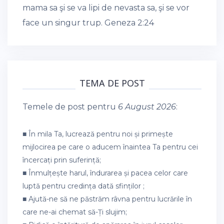
mama sa şi se va lipi de nevasta sa, şi se vor
face un singur trup.
Geneza 2:24
TEMA DE POST
Temele de post pentru
6 August 2026
:
■ În mila Ta, lucrează pentru noi și primește
mijlocirea pe care o aducem înaintea Ta pentru cei
încercați prin suferință;
■ Înmulțește harul, îndurarea și pacea celor care
luptă pentru credința dată sfinților ;
■ Ajută-ne să ne păstrăm râvna pentru lucrările în
care ne-ai chemat să-Ți slujim;