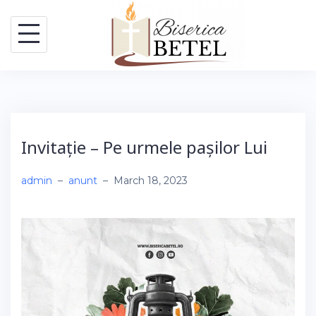
Skip
to
content
Invitație – Pe urmele pașilor Lui
admin
–
anunt
–
March 18, 2023