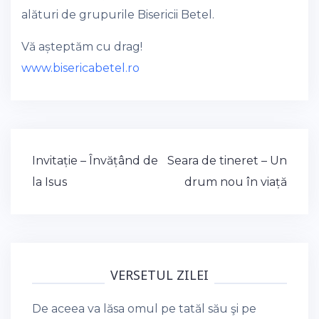
alături de grupurile Bisericii Betel.
Vă așteptăm cu drag!
www.bisericabetel.ro
Post
Invitație – Învățând de
Seara de tineret – Un
navigation
la Isus
drum nou în viață
VERSETUL ZILEI
De aceea va lăsa omul pe tatăl său şi pe