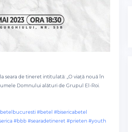
la seara de tineret intitulată: ,,O viață nouă în
 Numele Domnului alături de Grupul El-Roi.
betelbucuresti
#betel
#bisericabetel
serica
#bbb
#searadetineret
#prieten
#youth