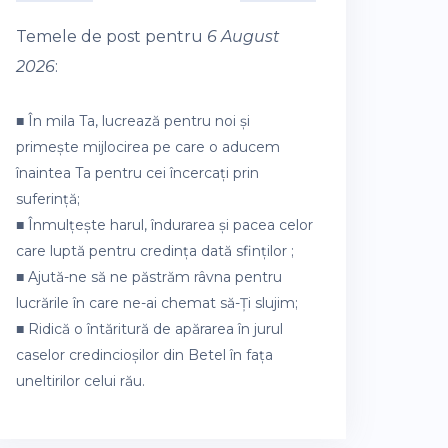
Temele de post pentru
6 August
2026
:
■ În mila Ta, lucrează pentru noi și
primește mijlocirea pe care o aducem
înaintea Ta pentru cei încercați prin
suferință;
■ Înmulțește harul, îndurarea și pacea celor
care luptă pentru credința dată sfinților ;
■ Ajută-ne să ne păstrăm râvna pentru
lucrările în care ne-ai chemat să-Ți slujim;
■ Ridică o întăritură de apărarea în jurul
caselor credincioșilor din Betel în fața
uneltirilor celui rău.