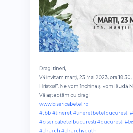
Dragi tineri,
Vă invităm marți, 23 Mai 2023, ora 18:30, 
Hristos!”. Ne vom închina și vom lăudă
Vă așteptăm cu drag!
www.bisericabetel.ro
#tbb
#tineret
#tineretbetelbucuresti
#
#bisericabetelbucuresti
#bucuresti
#bi
#church
#churchyouth