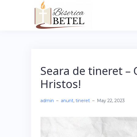
Skip
to
content
Seara de tineret – 
Hristos!
admin
–
anunt
,
tineret
–
May 22, 2023