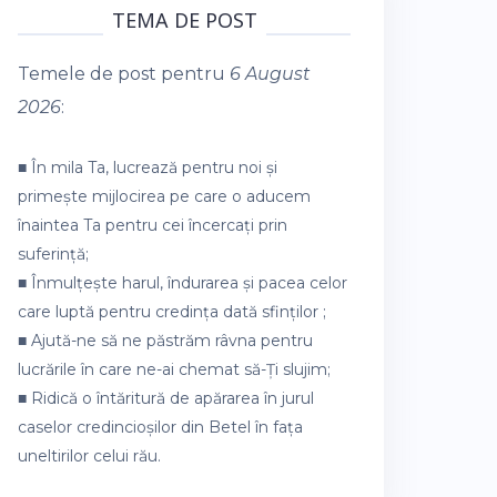
TEMA DE POST
Temele de post pentru
6 August
2026
:
■ În mila Ta, lucrează pentru noi și
primește mijlocirea pe care o aducem
înaintea Ta pentru cei încercați prin
suferință;
■ Înmulțește harul, îndurarea și pacea celor
care luptă pentru credința dată sfinților ;
■ Ajută-ne să ne păstrăm râvna pentru
lucrările în care ne-ai chemat să-Ți slujim;
■ Ridică o întăritură de apărarea în jurul
caselor credincioșilor din Betel în fața
uneltirilor celui rău.