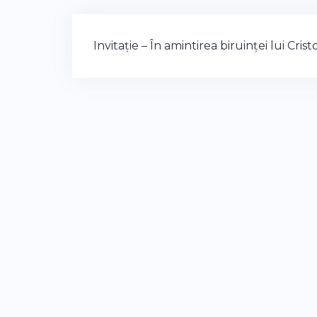
Post
Invitație – În amintirea biruinței lui Crist
navigation