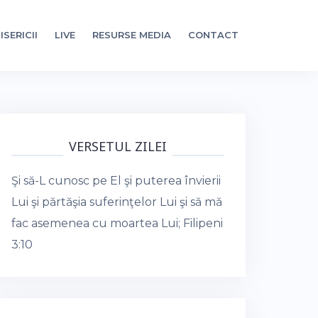
ISERICII
LIVE
RESURSE MEDIA
CONTACT
VERSETUL ZILEI
Şi să-L cunosc pe El şi puterea învierii
Lui şi părtăşia suferinţelor Lui şi să mă
fac asemenea cu moartea Lui;
Filipeni
3:10