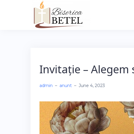
Skip
to
content
Invitație – Alegem 
admin
–
anunt
–
June 4, 2023