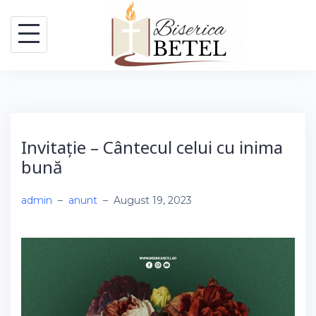
Skip
to
content
Invitație – Cântecul celui cu inima
bună
admin
–
anunt
–
August 19, 2023