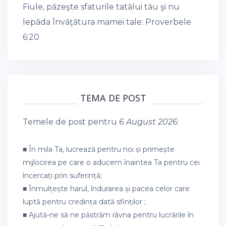
Fiule, păzeşte sfaturile tatălui tău şi nu
lepăda învăţătura mamei tale:
Proverbele
6:20
TEMA DE POST
Temele de post pentru
6 August 2026
:
■ În mila Ta, lucrează pentru noi și primește
mijlocirea pe care o aducem înaintea Ta pentru cei
încercați prin suferință;
■ Înmulțește harul, îndurarea și pacea celor care
luptă pentru credința dată sfinților ;
■ Ajută-ne să ne păstrăm râvna pentru lucrările în