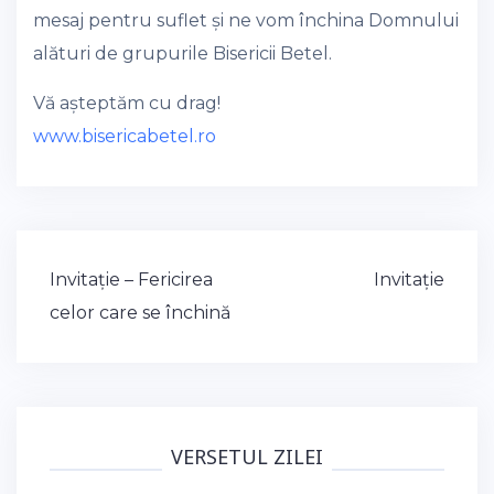
mesaj pentru suflet și ne vom închina Domnului
alături de grupurile Bisericii Betel.
Vă așteptăm cu drag!
www.bisericabetel.ro
Post
Invitație – Fericirea
Invitație
navigation
celor care se închină
VERSETUL ZILEI