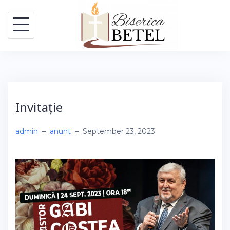
Skip
to
content
Invitație
admin
–
anunt
–
September 23, 2023