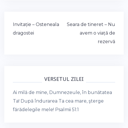
Post
Invitație – Osteneala
Seara de tineret – Nu
navigation
dragostei
avem o viață de
rezervă
VERSETUL ZILEI
Ai milă de mine, Dumnezeule, în bunătatea
Ta! După îndurarea Ta cea mare, şterge
fărădelegile mele!
Psalmii 51:1