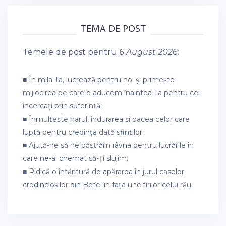
TEMA DE POST
Temele de post pentru
6 August 2026
:
■ În mila Ta, lucrează pentru noi și primește
mijlocirea pe care o aducem înaintea Ta pentru cei
încercați prin suferință;
■ Înmulțește harul, îndurarea și pacea celor care
luptă pentru credința dată sfinților ;
■ Ajută-ne să ne păstrăm râvna pentru lucrările în
care ne-ai chemat să-Ți slujim;
■ Ridică o întăritură de apărarea în jurul caselor
credincioșilor din Betel în fața uneltirilor celui rău.