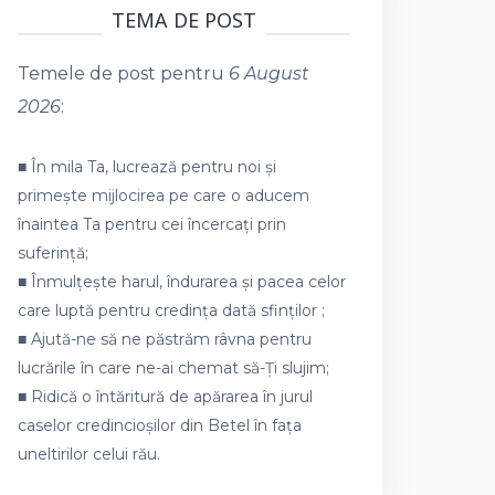
TEMA DE POST
Temele de post pentru
6 August
2026
:
■ În mila Ta, lucrează pentru noi și
primește mijlocirea pe care o aducem
înaintea Ta pentru cei încercați prin
suferință;
■ Înmulțește harul, îndurarea și pacea celor
care luptă pentru credința dată sfinților ;
■ Ajută-ne să ne păstrăm râvna pentru
lucrările în care ne-ai chemat să-Ți slujim;
■ Ridică o întăritură de apărarea în jurul
caselor credincioșilor din Betel în fața
uneltirilor celui rău.