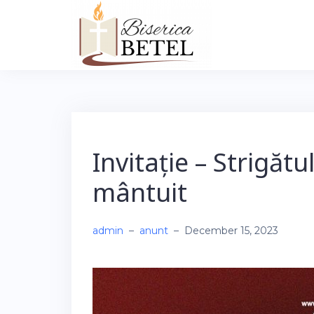
Skip
to
content
Invitație – Strigătu
mântuit
admin
–
anunt
–
December 15, 2023