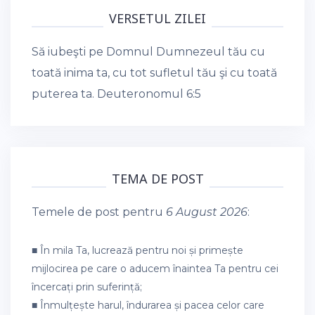
VERSETUL ZILEI
Să iubeşti pe Domnul Dumnezeul tău cu
toată inima ta, cu tot sufletul tău şi cu toată
puterea ta.
Deuteronomul 6:5
TEMA DE POST
Temele de post pentru
6 August 2026
:
■ În mila Ta, lucrează pentru noi și primește
mijlocirea pe care o aducem înaintea Ta pentru cei
încercați prin suferință;
■ Înmulțește harul, îndurarea și pacea celor care