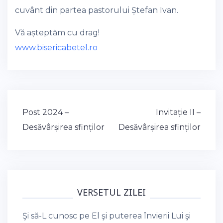
cuvânt din partea pastorului Ștefan Ivan.
Vă așteptăm cu drag!
www.bisericabetel.ro
Post
Post 2024 –
Invitație II –
navigation
Desăvârșirea sfinților
Desăvârșirea sfinților
VERSETUL ZILEI
Şi să-L cunosc pe El şi puterea învierii Lui şi