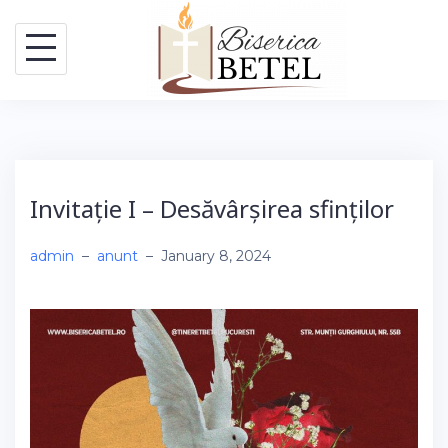
Skip
to
content
Invitație I – Desăvârșirea sfinților
admin
–
anunt
–
January 8, 2024