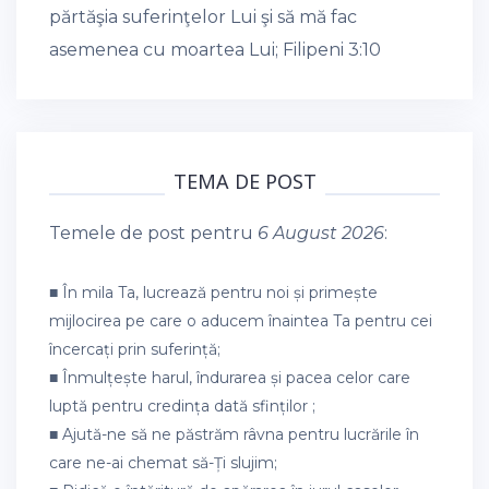
părtăşia suferinţelor Lui şi să mă fac
asemenea cu moartea Lui;
Filipeni 3:10
TEMA DE POST
Temele de post pentru
6 August 2026
:
■ În mila Ta, lucrează pentru noi și primește
mijlocirea pe care o aducem înaintea Ta pentru cei
încercați prin suferință;
■ Înmulțește harul, îndurarea și pacea celor care
luptă pentru credința dată sfinților ;
■ Ajută-ne să ne păstrăm râvna pentru lucrările în
care ne-ai chemat să-Ți slujim;