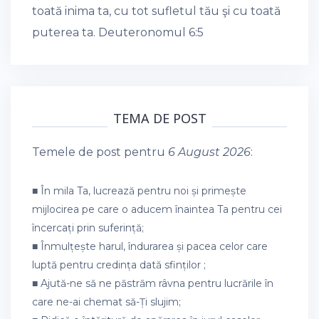
toată inima ta, cu tot sufletul tău şi cu toată
puterea ta.
Deuteronomul 6:5
TEMA DE POST
Temele de post pentru
6 August 2026
:
■ În mila Ta, lucrează pentru noi și primește
mijlocirea pe care o aducem înaintea Ta pentru cei
încercați prin suferință;
■ Înmulțește harul, îndurarea și pacea celor care
luptă pentru credința dată sfinților ;
■ Ajută-ne să ne păstrăm râvna pentru lucrările în
care ne-ai chemat să-Ți slujim;