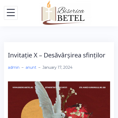
Skip
to
content
Invitație X – Desăvârșirea sfinților
admin
–
anunt
–
January 17, 2024