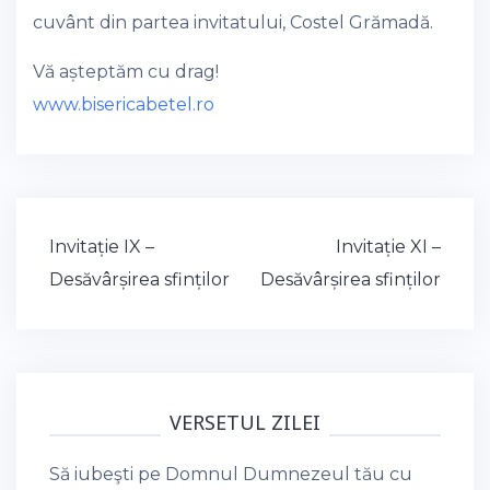
cuvânt din partea invitatului, Costel Grămadă.
Vă așteptăm cu drag!
www.bisericabetel.ro
Post
Invitație IX –
Invitație XI –
navigation
Desăvârșirea sfinților
Desăvârșirea sfinților
VERSETUL ZILEI
Să iubeşti pe Domnul Dumnezeul tău cu