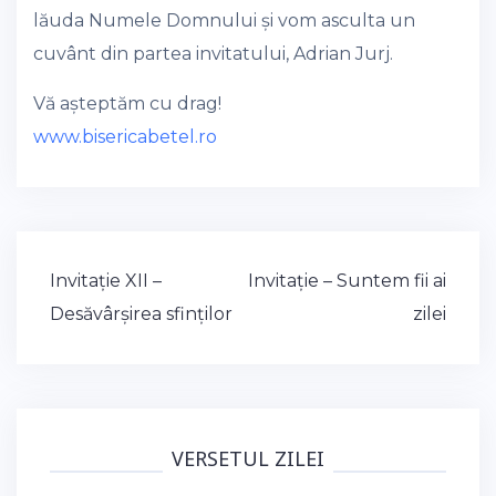
lăuda Numele Domnului și vom asculta un
cuvânt din partea invitatului, Adrian Jurj.
Vă așteptăm cu drag!
www.bisericabetel.ro
Post
Invitație XII –
Invitație – Suntem fii ai
navigation
Desăvârșirea sfinților
zilei
VERSETUL ZILEI