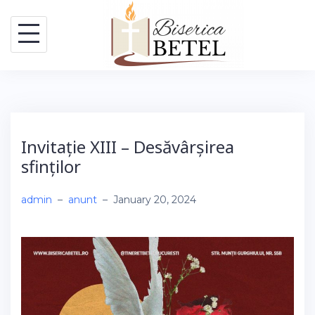
Skip
to
content
Invitație XIII – Desăvârșirea
sfinților
admin
–
anunt
–
January 20, 2024