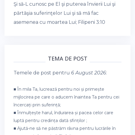
Şi să-L cunosc pe El şi puterea învierii Lui şi
părtăşia suferinţelor Lui şi să mă fac
asemenea cu moartea Lui;
Filipeni 3:10
TEMA DE POST
Temele de post pentru
6 August 2026
:
■ În mila Ta, lucrează pentru noi și primește
mijlocirea pe care o aducem înaintea Ta pentru cei
încercați prin suferință;
■ Înmulțește harul, îndurarea și pacea celor care
luptă pentru credința dată sfinților ;
■ Ajută-ne să ne păstrăm râvna pentru lucrările în