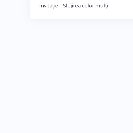
Post
Invitație – Slujirea celor mulți
navigation