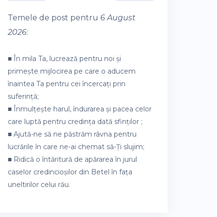
Temele de post pentru
6 August
2026
:
■ În mila Ta, lucrează pentru noi și
primește mijlocirea pe care o aducem
înaintea Ta pentru cei încercați prin
suferință;
■ Înmulțește harul, îndurarea și pacea celor
care luptă pentru credința dată sfinților ;
■ Ajută-ne să ne păstrăm râvna pentru
lucrările în care ne-ai chemat să-Ți slujim;
■ Ridică o întăritură de apărarea în jurul
caselor credincioșilor din Betel în fața
uneltirilor celui rău.