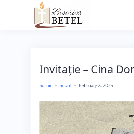
Skip
to
content
Invitație – Cina D
admin
–
anunt
–
February 3, 2024