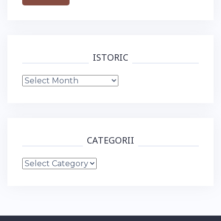
ISTORIC
Istoric
CATEGORII
Categorii