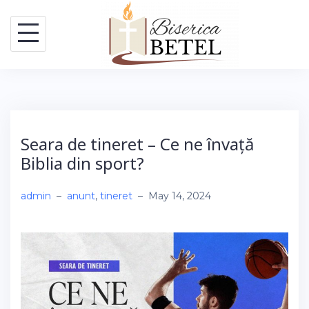
Skip
to
content
Seara de tineret – Ce ne învață
Biblia din sport?
admin
–
anunt
,
tineret
–
May 14, 2024