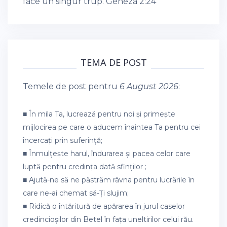
face un singur trup.
Geneza 2:24
TEMA DE POST
Temele de post pentru
6 August 2026
:
■ În mila Ta, lucrează pentru noi și primește
mijlocirea pe care o aducem înaintea Ta pentru cei
încercați prin suferință;
■ Înmulțește harul, îndurarea și pacea celor care
luptă pentru credința dată sfinților ;
■ Ajută-ne să ne păstrăm râvna pentru lucrările în
care ne-ai chemat să-Ți slujim;
■ Ridică o întăritură de apărarea în jurul caselor
credincioșilor din Betel în fața uneltirilor celui rău.