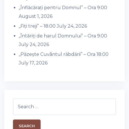
,,Înflăcărați pentru Domnul” – Ora 9:00
August 1, 2026
,,Fiți treji” – 18:00
July 24, 2026
,,Întăriți de harul Domnului” – Ora 9:00
July 24, 2026
,,Păzește Cuvântul răbdării” – Ora 18:00
July 17, 2026
Search
for: