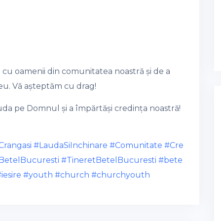
 cu oamenii din comunitatea noastră și de a
eu. Vă așteptăm cu drag!
uda pe Domnul și a împărtăși credința noastră!
Crangasi
#LaudaSiInchinare
#Comunitate
#Cre
aBetelBucuresti
#TineretBetelBucuresti
#bete
iesire
#youth
#church
#churchyouth