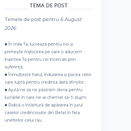
TEMA DE POST
Temele de post pentru
6 August
2026
:
■ În mila Ta, lucrează pentru noi și
primește mijlocirea pe care o aducem
înaintea Ta pentru cei încercați prin
suferință;
■ Înmulțește harul, îndurarea și pacea celor
care luptă pentru credința dată sfinților ;
■ Ajută-ne să ne păstrăm râvna pentru
lucrările în care ne-ai chemat să-Ți slujim;
■ Ridică o întăritură de apărarea în jurul
caselor credincioșilor din Betel în fața
uneltirilor celui rău.