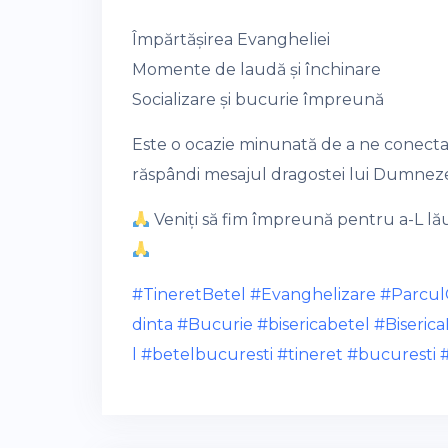
Împărtășirea Evangheliei
Momente de laudă și închinare
Socializare și bucurie împreună
Este o ocazie minunată de a ne conecta
răspândi mesajul dragostei lui Dumnez
Veniți să fim împreună pentru a-L lă
#TineretBetel
#Evanghelizare
#Parcul
dinta
#Bucurie
#bisericabetel
#Biseric
l
#betelbucuresti
#tineret
#bucuresti
#