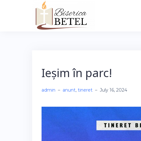
Skip
to
content
Ieșim în parc!
admin
–
anunt
,
tineret
–
July 16, 2024